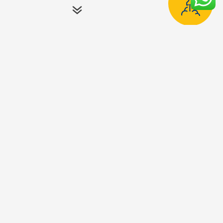
.M.Sc בהנדסת תוכנה
.M.Sc בהנדסת תעשייה וניהול
תוכניות
נוספות