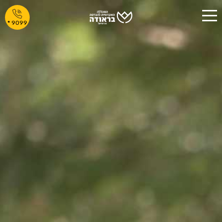
לג
*
9099
תוכן