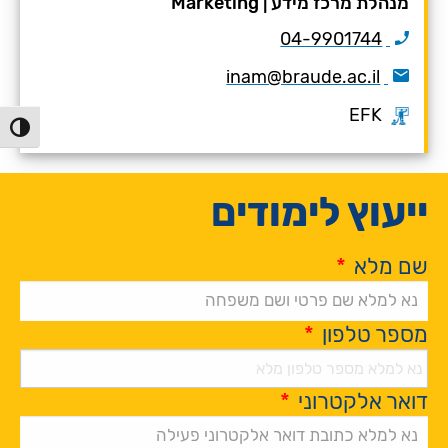
מנהלת מרכז מידע
|
Marketing
04-9901744
inam@braude.ac.il
EFK
הפעל/כ
ייעוץ לימודים
שם מלא
*
מספר טלפון
*
דואר אלקטרוני
*
Alternative: