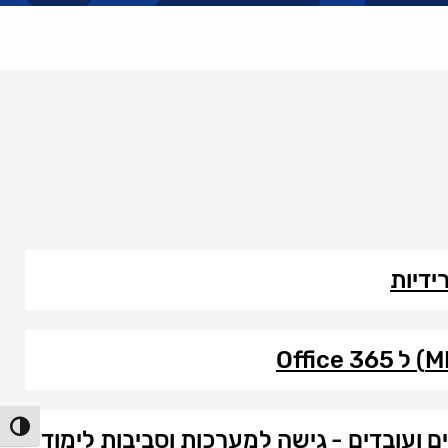
ידיות
הפעל/כ
 ועובדים - גישה למערכות וסביבות לימוד