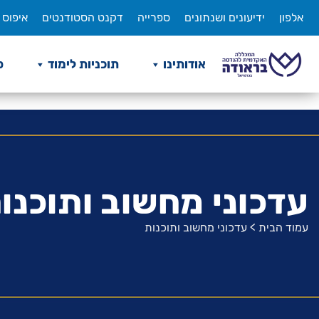
לג
.wrap_content { margin: 0px; }
אלפון
ידיעונים ושנתונים
ספרייה
דקנט הסטודנטים
איפוס 
תוכן
אודותינו
תוכניות לימוד
ס
עדכוני מחשוב ותוכנו
עמוד הבית
>
עדכוני מחשוב ותוכנות