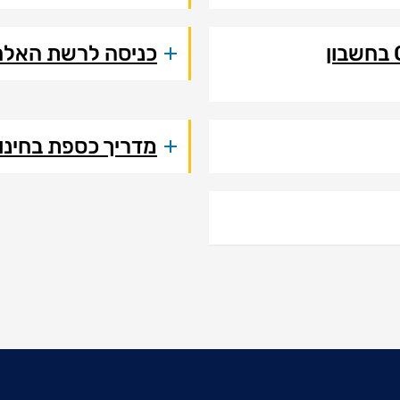
שיתוף מרצים - סטודנטים ב - OneDrive בחשבון
כניסה לרשת האלח
מדריך כספת בחינו