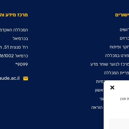
שורים
מרכז מידע ו
ושים
המכללה האקדמי
רזים
בכרמיאל
קר ופיתוח
רח' סנונית 51, ת.ד. 78
ורט במכללה
כרמיאל 2161002
רכז לנוער שוחר מדע
9099*
ריית המכללה
ude.ac.il
ינות קדם אקדמיות
שמה לתואר ראשון
שמה לתואר שני
 תוכן
שמה לתעודת הוראה
הרת נגישות
יניות פרטיות