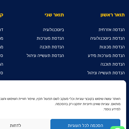
תואר ראשון
תואר שני
קי
הנדסה אזרחית
ביוטכנולוגיה
דר
הנדסת ביוטכנולוגיה
הנדסת מערכות
מכ
הנדסת מכונות
הנדסת תוכנה
מח
הנדסת מערכות מידע
הנדסת תעשייה וניהול
ספ
הנדסת תוכנה
המ
הנדסת תעשייה וניהול
ספ
מדעי המחשב
מכ
מתמטיקה שימושית
הר
הנדסת חשמל ואלקטרוניקה
הר
האתר עושה שימוש בקובצי עוגיות וכלי מעקב לשם תפעול תקין, שיפור חוויית השימוש והצגת
מותאם. עוגיות שאינן חיוניות יותקנו רק בהסכמה.
דו-חוגי בהנדסת חשמל
הר
למידע נוסף:
ואלקטרוניקה ובהנדסת מכונות
הצ
דו-חוגי בהנדסת חשמל
ואלקטרוניקה ובמתמטיקה שימושית
מד
הסכמה לכל העוגיות
לדחות