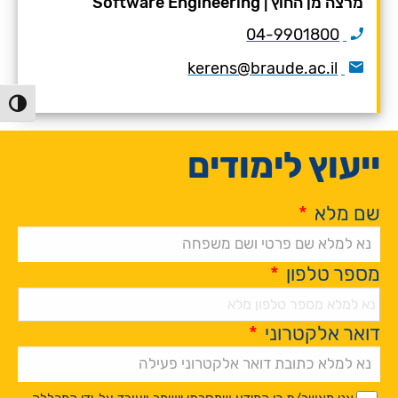
מרצה מן החוץ
|
Software Engineering
04-9901800
kerens@braude.ac.il
הפעל/כ
ייעוץ לימודים
שם מלא
*
מספר טלפון
*
דואר אלקטרוני
*
Alternative:
*
*