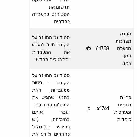
תרשום את
הסטודנט למעבדה
לחוזרים
מבנה
סטודנט החוזר על
מערכות
הקורס
חייב
להגיש
הפעלה
61758
לא
את המעבדות
וזמן
והתרגילים מחדש
אמת
סטודנט החוזר על
הקורס –
פטור
ממעבדות וזאת
כריית
בתנאי שהגיש את
נתונים
המטלות קודם לכן
61761
כן
ומערכות
ועבר אותם
לומדות
בהצלחה. (יש
להירשם לתרגיל
לחוזרים ולידע את