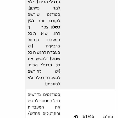
תרגילי הבית (כי לא
למד פייתון).
סטודנט שירשם
לקורס חוזר
בגין
כשלון
יצטרך
להגיש את כל
המעבדות החל
ברביעית (יש
מעבדה להגשה כל
שבוע) ולהגיש את
כל תרגילי הבית.
(יש להירשם
למעבדה רגילה ולא
לחוזרים)
סטודנטים נדרשים
בכל סמסטר להגיש
את המעבדות
והתרגילים מחדש/
מת"מ
61745
לא