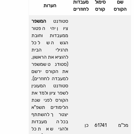
שם
סימול
מעבדות
הערות
הקורס
קורס
לחוזרים
סטודנט
המשפר
ציון יהיה פטור
ממעבדות וחובת
הגשה של כל
תרגילי הבית
להוציא את הראשון,
(סטודנט שמשפר
את הקורס ירשם
למעבדה לחוזרים).
סטודנט המעונין
לשפר ציון ולמד את
הקורס לפני שנת
הלימודים תשפ"א
יצטרך להשתתף
בכל המעבדות
מל"מ
61741
כן
ולהגיש את כל