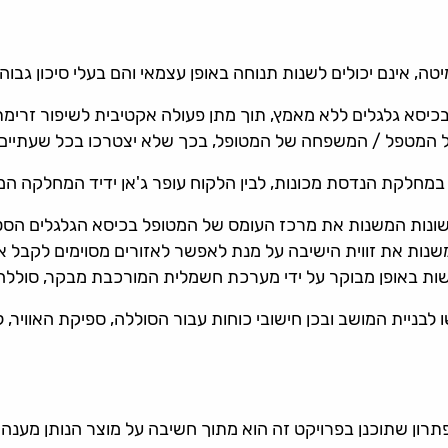
ה, אינם יכולים לשנות תנוחה באופן עצמאי והם בעלי סיכון גבוה
יסא גלגלים ללא מאמץ, תוך מתן פעולה אקטיבית לשיפור זרימת 
ל המטפל / המשפחה של המטופל, בכך שלא יצטרכו בכל שעתיים לה
מחלקת הנדסת מכונות, לבין הלקוח עופר ג'אן ידיד המחלקה המ
גה תהליך תכן הנדסי, שבמהלכו נבחנו 3 אופציות שונות המשנות את מרכז העומס של המט
נות את זווית הישיבה על מנת לאפשר לאזורים מסוימים לקבל א
שות באופן מבוקר על ידי מערכת חשמלית המורכבת מבקר, סוללה 
בניית המושב ובכן חישובי כוחות עבור הסוללה, ספיקת האוויר, 
הפתרון שתוכנן בפרויקט זה הוא מתוך חשיבה על מוצר הנותן מענה