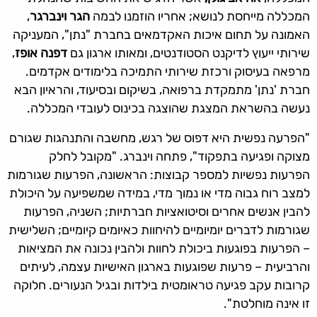
המכללה מייחסת לנושא; אחריו הוזמנו לבמה
הגר וינברגר
,
האמונה על תחום איכות האקדמאים בחברת "נתן", המעניקה
שירותי ייעוץ לדיקנט הסטודנטים, ומאותו ארגון גם
דפנה אופז
,
מרפאה בעיסוק ורכזת שירותי התמיכה בלימודים אקדמים.
חברת 'נתן' מתמקדת ברפואה, בשיקום ובסיעוד, והראיון הבא
נעשה בהשראת המצגת שהוצגה בכינוס לעובדי המכללה.
"הפרעה נפשית היא דפוס של רגש, מחשבה והתנהגות שגורם
מצוקה ופגיעה בתפקוד", פתחה וינברג. "מקובל לחלק
הפרעות נפשיות למספר קבוצות: הראשונה, הפרעות שגורמות
למצב רוח גבוה מדי או נמוך מדי, במידה שמשפיעה על היכולת
להבין אנשים אחרים וסיטואציות חברתיות; השניה, הפרעות
שגורמות לדברים יומיומיים להיחוות כאיומים קיומיים; השלישית
– הפרעות בפוגעות ביכולת לחוות ולהבין נכונה את המציאות
והרביעית – פרעות שפוגעות בארגון האישיות עצמה, לעיתים
קרובות עקב פגיעה טראומטית בילדות ובגיל הנעורים. חלוקה
זו אינה מוחלטת".