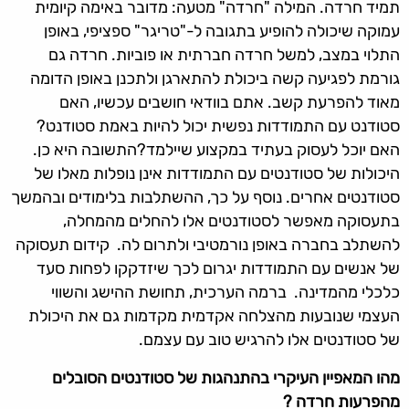
תמיד חרדה. המילה "חרדה" מטעה: מדובר באימה קיומית
עמוקה שיכולה להופיע בתגובה ל-"טריגר" ספציפי, באופן
התלוי במצב, למשל חרדה חברתית או פוביות. חרדה גם
גורמת לפגיעה קשה ביכולת להתארגן ולתכנן באופן הדומה
מאוד להפרעת קשב. אתם בוודאי חושבים עכשיו, האם
סטודנט עם התמודדות נפשית יכול להיות באמת סטודנט?
האם יוכל לעסוק בעתיד במקצוע שיילמד?התשובה היא כן.
היכולות של סטודנטים עם התמודדות אינן נופלות מאלו של
סטודנטים אחרים. נוסף על כך, ההשתלבות בלימודים ובהמשך
בתעסוקה מאפשר לסטודנטים אלו להחלים מהמחלה,
להשתלב בחברה באופן נורמטיבי ולתרום לה. קידום תעסוקה
של אנשים עם התמודדות יגרום לכך שיזדקקו לפחות סעד
כלכלי מהמדינה. ברמה הערכית, תחושת ההישג והשווי
העצמי שנובעות מהצלחה אקדמית מקדמות גם את היכולת
של סטודנטים אלו להרגיש טוב עם עצמם.
מהו המאפיין העיקרי בהתנהגות של סטודנטים הסובלים
מהפרעות חרדה ?