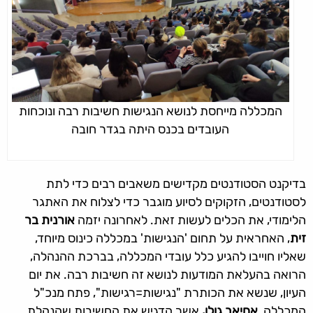
המכללה מייחסת לנושא הנגישות חשיבות רבה ונוכחות
העובדים בכנס היתה בגדר חובה
בדיקנט הסטודנטים מקדישים משאבים רבים כדי לתת
לסטודנטים, הזקוקים לסיוע מוגבר כדי לצלוח את האתגר
הלימודי, את הכלים לעשות זאת. לאחרונה יזמה
אורנית בר
זית
, האחראית על תחום 'הנגישות' במכללה כינוס מיוחד,
שאליו חוייבו להגיע כלל עובדי המכללה, בברכת ההנהלה,
הרואה בהעלאת המודעות לנושא זה חשיבות רבה. את יום
העיון, שנשא את הכותרת "נגישות=רגישות", פתח מנכ"ל
המכללה,
אחיאב גולן,
אשר הדגיש את החשיבות שהנהלת