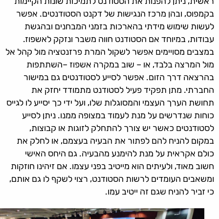
ראשית, ניתן להפנות את הסטודנט לתמיכות שונות הקיימות
בקמפוס, ובהן מרכז הנגישות של דקנט הסטודנטים. אפשר
לעשות שימוש מידתי בהארכות בזמני המבחנים ובהגשת
עבודות, במיוחד אם הסטודנט חווה משבר ונזקק לאשפוז.
במצבים מסויימים אפשר לשקול המרת פרזנטציה מול קהל אל
מול המרצה בלבד, או – שוב במקרה אשפוז –השתתפות
בהרצאה דרך הזום. אפשר לסייע לסטודנטים גם במישור
החברתי. מתן תפקיד פעיל לסטודנט מתמודד יחזק את
תחושת הערך העצמי והמסוגלות שלו, ועל ידי כך יסייע לו לגייס
כוחות שנדרשים על מנת לעמוד במצופה ממנו. ניתן לסייע
לסטודנטים כאשר יש צורך להתחלק לזוגות או קבוצות,
במקום להניח להם לפתור את הבעיה בעצמם, או לחלק את
כולם אקראית על מנת להימנע מהבעיה. גם היחס האישי
חשוב מאוד, ולעיתים הוא מייטיב בפני עצמו. אם זיהינו חוזקות
ומשאבים העומדים לרשות הסטודנט, רצוי לשקף לו גם אותם,
כי זביר להניח שגם זה ייטיב עמו.