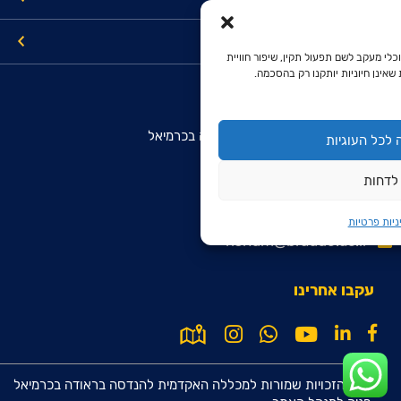
קישורים
כלי מעקב לשם תפעול תקין, שיפור חוויית
שאינן חיוניות יותקנו רק בהסכמה.
מרכז מידע והרשמה מועמדים
המכללה האקדמית להנדסה בראודה בכרמיאל
לכל העוגיות
רח' סנונית 51, ת.ד. 78
לדחות
כרמיאל 2161002
9099*
ניות פרטיות
rishum@braude.ac.il
עקבו אחרינו
© כל הזכויות שמורות למכללה האקדמית להנדסה בראודה בכרמיאל