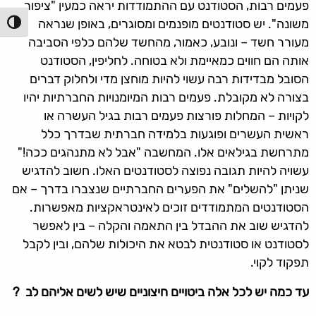
פעמים רבות, הסטודנט עם ההתמודדות יראה כמעין "ציפור
משונה". יש סטודנטים מופנמים ומסוגרים, באופן שנראה
הפעל/כ
מעורר חשד – ונובע, כאמור, מהחשד שלהם כלפי הסביבה
אותה הם חווים כמאיימת ולא בטוחה. לחליפין, הסטודנט
הסובל מבדידות רבה עשוי להיות מוחצן מדי ולחלוק דברים
בצורה לא מקובלת. פעמים רבות המיומנויות החברתיות יהיו
לקויות – המחלות פורצות פעמים רבות בגיל העשרה או
ראשית העשרים ופוגעות בלמידה חברתית שבדרך כלל
מתרחשת בגילאים אלו. המחשבה "אבל לא מתנהגים ככה!"
עשויה להיות תגובה נפוצה לסטודנטים האלו. חשוב להדגיש
שניתן "להשלים" את הפערים החברתיים שנצברו בדרך – אם
הסטודנטים המתמודדים זוכים לאינטראקציות מאפשרות.
להדגיש שוב את ההבדל בין התאמה והקלה – בין לאפשר
לסטודנט או סטודנטית לבטא את היכולות שלהם, ובין לקבל
תפקוד לקוי.
עד כמה יש לכל אלה ביטויים חיצוניים שיש לשים אליהם לב ?