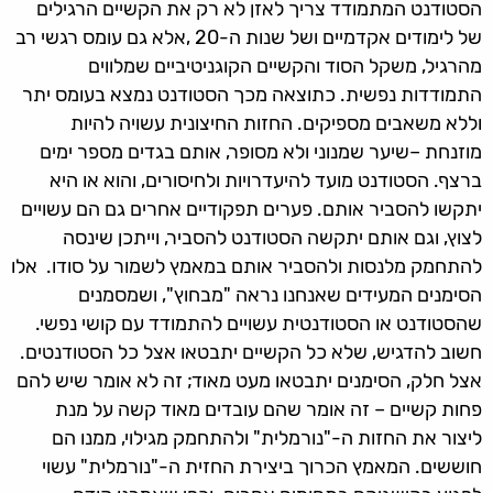
הסטודנט המתמודד צריך לאזן לא רק את הקשיים הרגילים
של לימודים אקדמיים ושל שנות ה-20 ,אלא גם עומס רגשי רב
מהרגיל, משקל הסוד והקשיים הקוגניטיביים שמלווים
התמודדות נפשית. כתוצאה מכך הסטודנט נמצא בעומס יתר
וללא משאבים מספיקים. החזות החיצונית עשויה להיות
מוזנחת –שיער שמנוני ולא מסופר, אותם בגדים מספר ימים
ברצף. הסטודנט מועד להיעדרויות ולחיסורים, והוא או היא
יתקשו להסביר אותם. פערים תפקודיים אחרים גם הם עשויים
לצוץ, וגם אותם יתקשה הסטודנט להסביר, וייתכן שינסה
להתחמק מלנסות ולהסביר אותם במאמץ לשמור על סודו. אלו
הסימנים המעידים שאנחנו נראה "מבחוץ", ושמסמנים
שהסטודנט או הסטודנטית עשויים להתמודד עם קושי נפשי.
חשוב להדגיש, שלא כל הקשיים יתבטאו אצל כל הסטודנטים.
אצל חלק, הסימנים יתבטאו מעט מאוד; זה לא אומר שיש להם
פחות קשיים – זה אומר שהם עובדים מאוד קשה על מנת
ליצור את החזות ה-"נורמלית" ולהתחמק מגילוי, ממנו הם
חוששים. המאמץ הכרוך ביצירת החזית ה-"נורמלית" עשוי