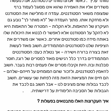
מוותר עליך". כאשר אנחנו מוותרים לסטודנט, אנו למעשה
משדרים אליו את האמירה שהוא אינו מסוגל לעמוד ברף
שמצופה משאר הסטודנטים. עמדה זו מחלישה את הסטודנט
ולא מחזקת אותו. מתוך העמדה של "לא מוותר לך" נובע גם
העיקרון של התאמות, ולא הקלות – המטרה של התאמות היא
לא להקל על הסטודנט אלא לאפשר לו לבטא את היכולות שלו
באותה מידה כמו סטודנטים אחרים. כאשר אנו משדרים את
הציפיות שלנו לסטודנטים המתמודדים, חשוב מאוד לעשות
זאת בצורה ברורה וישירה – אך נטולת כעס: הסטודנטים
המתמודדים בדרך כלל רגישים מאוד למסרים של רוגז, חוסר
סבלנות ובוז, היות וקיבלו מסרים אלו פעמים רבות בעבר. חשוב
להאמין לסטודנטים, ולזכור שהם המומחים על חייהם-שלהם –
הם חיים את המציאות הזאת מזה לפחות שני עשורים. חשוב
לכבד גבולות שהם מציגים לנו – אבל חשוב גם לכבד את
הגבולות של הסביבה הלימודית על דרישותיה. .
איך העקרונות האלו מתבטאים בפעולות ?