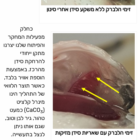
זימי הלברק ללא משקע סידן אחרי סינון
כחלק
מפעילות המחקר
והפיתוח שלנו יצרנו
מתקן ייחודי
להרחקת סידן
מהרכז, באמצעות
הוספת אוויר בלבד,
כאשר תוצר הלוואי
של התהליך הינו
מינרל קלציט
(CaCO
) כמעט
3
טהור, גיר לבן וטוב,
שגם אותו ניתן
זימי הלברק עם שאריות סידן מזיקות
לנצל בתעשייה.