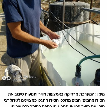
מימין: המערכת מרחיקה באמצעות אוויר ותנועות סיבוב את
הסידן מהמים; המים מדוללי הסידן התגלו כמצויינים לגידול דגי
הים; את תוצר הלוואי, הגיר, ניתן לספק כחומר גלם איכותי