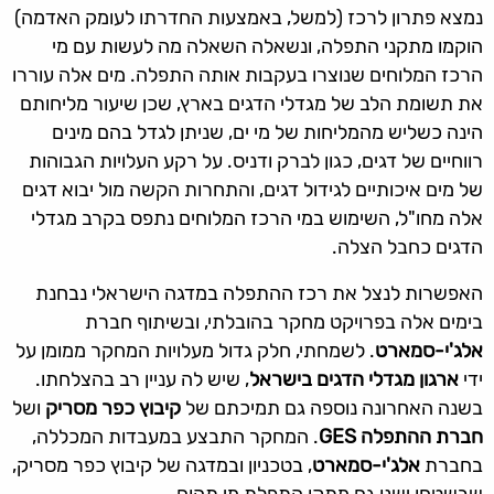
נמצא פתרון לרכז (למשל, באמצעות החדרתו לעומק האדמה)
הוקמו מתקני התפלה, ונשאלה השאלה מה לעשות עם מי
הרכז המלוחים שנוצרו בעקבות אותה התפלה. מים אלה עוררו
את תשומת הלב של מגדלי הדגים בארץ, שכן שיעור מליחותם
הינה כשליש מהמליחות של מי ים, שניתן לגדל בהם מינים
רווחיים של דגים, כגון לברק ודניס. על רקע העלויות הגבוהות
של מים איכותיים לגידול דגים, והתחרות הקשה מול יבוא דגים
אלה מחו"ל, השימוש במי הרכז המלוחים נתפס בקרב מגדלי
הדגים כחבל הצלה.
האפשרות לנצל את רכז ההתפלה במדגה הישראלי נבחנת
בימים אלה בפרויקט מחקר בהובלתי, ובשיתוף חברת
אלג'י-סמארט
. לשמחתי, חלק גדול מעלויות המחקר ממומן על
ידי
ארגון מגדלי הדגים בישראל
, שיש לה עניין רב בהצלחתו.
בשנה האחרונה נוספה גם תמיכתם של
קיבוץ כפר מסריק
ושל
חברת ההתפלה GES
. המחקר התבצע במעבדות המכללה,
בחברת
אלג'י-סמארט
, בטכניון ובמדגה של קיבוץ כפר מסריק,
שבשטחו ישנו גם מתקן התפלת מי תהום.