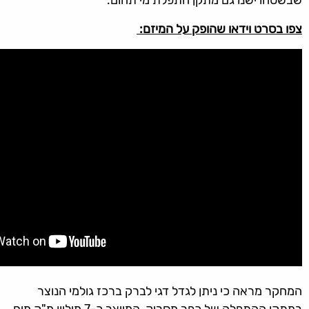
צפו בסרט וידאו שהופק על המיזם:
המחקר מראה כי ניתן לגדל דגי לברק ברכז גולמי הנוצר
במתקן ההתפלה של כפר מסריק, המייצר כ-7 מיליון מ"ק מים