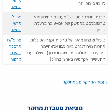
מרעי
לניבוי סיבוכי הריון
סמאר
הבנת יחסי הגומלין של מערכת החיסון ותאי
פרופ'
טרופובלסט בממשק של אם-עובר ברעלת
מרעי
הריון
סמאר
טיפול ואבחון מהיר של מחלות זקנה הכוללות
פרופ'/ח
מחלות נוירודגנרטיביות כגון אלצהיימר
מרסלה
ופרקינסון, מחלות זיהומיות, וסרטן ( בשילוב עם
ויויאנה
התעשיה ואקדמיה בארץ ובחו"ל)
קרפוך
לעמוד המחקרים במחלקה
מציאת מעבדת מחקר