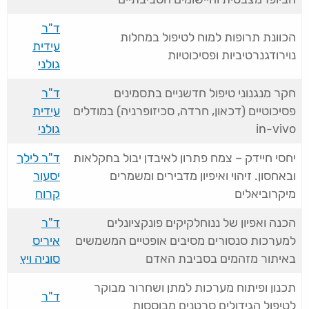
ד"ר
הכוונת תרופות למוח לטיפול במחלות
עידית
נוירודגנרטיביות ופסיכוטיות
גולני
חקר מנגנוני טיפול חדשניים בתסמינים
ד"ר
פסיכוטיים (דכאון, חרדה, סכיזופרניה) במודלים
עידית
in-vivo
גולני
יחסי חיידק – צמח פתרון לאיבדן יבול בחקלאות
ד"ר לילך
ובאחסון. זיהוי ואיפיון מדבירים ומשמרים
יסעור
מיקרוביאלים
קרוח
הכנה ואפיון של ננוחלקיקים פונקציונלים
ד"ר
למערכות סנסורים מסיבים אופטיים המשמשים
איריס
באיתור מזהמים בסביבת האדם
סוניה ויץ
תכנון ופיתוח מערכות למתן ושחרור מבוקר
ד"ר
לטיפול הגידולים סרטנים מבוססות