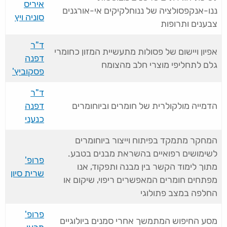
איריס
ננו-אנקפסולציה של ננוחלקיקים אי-אורגנים
סוניה ויץ
צבענים ותרופות
ד"ר
אפיון ויישום של פסולות מתעשיית המזון כחומרי
דפנה
גלם לתחליפי מוצרי חלב מהצומח
פסקוביץ'
ד"ר
הדמייה מולקולרית של חומרים וביוחומרים
דפנה
כנעני
המחקר מתמקד בפיתוח וייצור ביוחומרים
לשימושים רפואיים בהשראת מבנים בטבע.
פרופ'
מתוך לימוד הקשר בין מבנה ותפקוד, אנו
שרית סיון
מפתחים חומרים המאפשרים ריפוי, שיקום או
החלפה במצב פתולוגי
פרופ'
מסע החיפוש המתמשך אחרי סמנים ביולוגיים