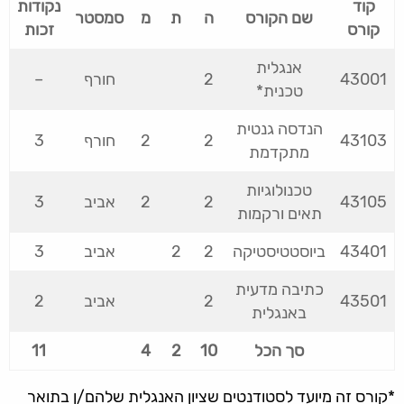
קוד
נקודות
שם הקורס
ה
ת
מ
סמסטר
קורס
זכות
אנגלית
43001
2
חורף
–
טכנית*
הנדסה גנטית
43103
2
2
חורף
3
מתקדמת
טכנולוגיות
43105
2
2
אביב
3
תאים ורקמות
43401
ביוסטטיסטיקה
2
2
אביב
3
כתיבה מדעית
43501
2
אביב
2
באנגלית
סך הכל
10
2
4
11
*קורס זה מיועד לסטודנטים שציון האנגלית שלהם/ן בתואר