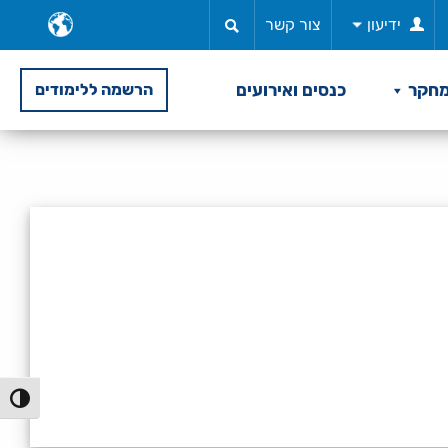
ב
ידיעון
צור קשר
ש
חקר
כנסים ואירועים
הרשמה ללימודים
הפעל/כ