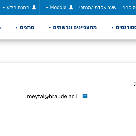
סיסמה
שער אקדמי/מנהלי
Moodle
תחנת מידע
טודנטים
מתעניינים ונרשמים
מרצים
מ
meytal@braude.ac.il