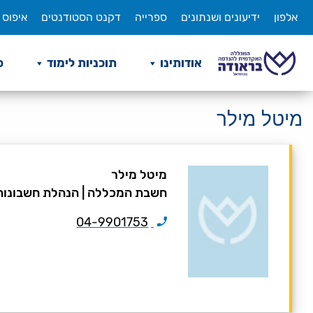
לג
אלפון
ידיעונים ושנתונים
ספרייה
דקנט הסטודנטים
איפוס 
תוכן
אודותינו
תוכניות לימוד
ס
מיטל מילר
מיטל מילר
חשבת המכללה
|
הנהלת חשבונות
04-9901753