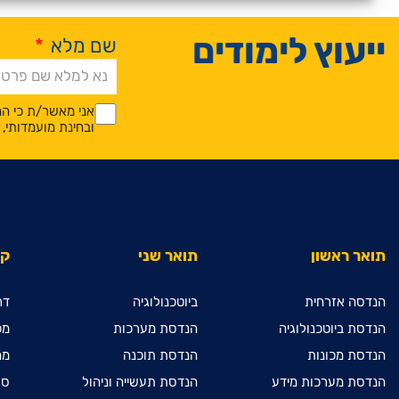
ייעוץ לימודים
שם מלא
*
Alternative:
*
*
אני מאשר/ת כי המ
ובחינת מועמדותי
תואר ראשון
תואר שני
קי
הנדסה אזרחית
ביוטכנולוגיה
דר
הנדסת ביוטכנולוגיה
הנדסת מערכות
מכ
הנדסת מכונות
הנדסת תוכנה
מח
הנדסת מערכות מידע
הנדסת תעשייה וניהול
ספ