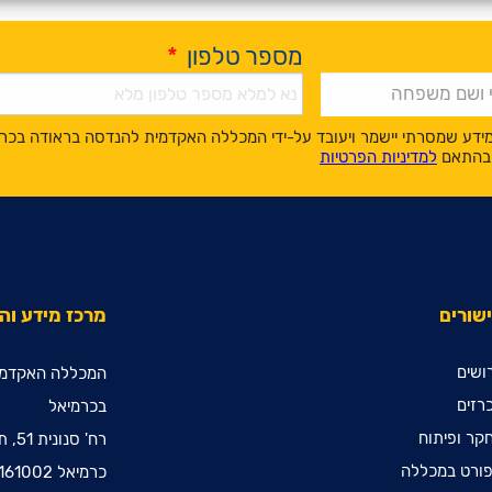
מספר טלפון
*
ידע שמסרתי יישמר ויעובד על-ידי המכללה האקדמית להנדסה בראודה בכר
, בהתאם
למדיניות הפרטיות
שורים
מרכז מידע ו
ושים
המכללה האקדמי
רזים
בכרמיאל
קר ופיתוח
רח' סנונית 51, ת.ד. 78
ורט במכללה
כרמיאל 2161002