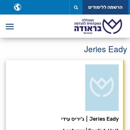
לג
ב
הרשמה ללימודים
תוכן
ש
Jeries Eady
Jeries Eady
|
ג'יריס עידי