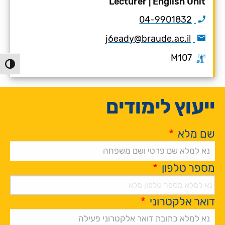
Lecturer
|
English Unit
‎04-9901832‏
j6eady@braude.ac.il
M107
הפעל/כ
ייעוץ לימודים
שם מלא
*
מספר טלפון
*
דואר אלקטרוני
*
Alternative: