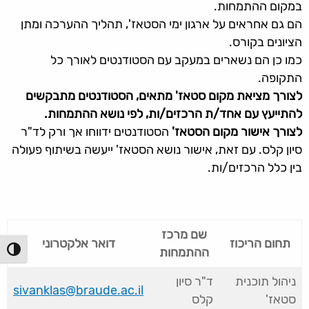
במקום ההתמחות.
הם גם אחראים על ארגון ימי הסטאז', תהליך ההערכה ומתן
הציונים בקורס.
כמו כן הם נשארים במעקב עם הסטודנטים לאורך כל
התקופה.
לצורך מציאת מקום סטאז' מתאים, הסטודנטים מתבקשים
להתייעץ עם אחד/ת הרכזים/ות, לפי נושא ההתמחות.
לצורך אישור מקום הסטאז'
הסטודנטים ידווחו אך ורק לד"ר
סיון קלס. עם זאת, אישור נושא הסטאז' ייעשה בשיתוף פעולה
בין כלל הרכזים/ות.
שם מרכז
תחום הריכוז
דואר אלקטרוני
ההתמחות
הפעל/כ
ניהול תוכנית
ד"ר סיון
sivanklas@braude.ac.il
סטאז'
קלס