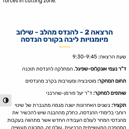
forces in cutting zone.
הרצאה 2 - להנדס מהלב - שילוב
מיומנויות ליבה בקורס הנדסה
שעת הרצאה: 9:30-9:45
ד"ר נעמי אונקלוס-שפיגל
, המחלקה להנדסת תוכנה
תחום המחקר:
מוטיבציה ומעורבות בקרב מהנדסים
שותפים למחקר:
ד"ר יעל פורמן-שהרבני
הפעל/כ
תקציר:
בשנים האחרונות ישנה מגמה מתגברת של שינוי
רוחבי בלימודי ההנדסה, כחלק מההבנה שיש להכשיר את
מהנדסי המחר לעולם העבודה החדש אשר מתהווה בעקבות
המהפכה התעשייתית הרביעית. עולם זה, המכונה תעשייה