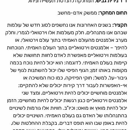
ד"ר נירית גביש
, המחלקה להנדסת תעשייה וניהול
תחום המחקר:
ממשק אדם-מחשב
תקציר:
בשנים האחרונות אנו נחשפים לסוג חדש של עולמות
שבהם אנו מתנהלים, חלק מעולמות אלו וירטואלי לגמרי, וחלק
מערב אלמנטים מהעולם האמיתי בתוך עולם וירטואלי, או
להיפך – אלמנטים וירטואליים בתוך העולם האמיתי. הנוכחות
בעולמות וירטואליים מאפשרת לאדם לחוות תחושות שלא
קיימות בעולם האמיתי. לדוגמה: הוא יכול להיות נוכח בכמה
מקומות באותו זמן; הגוף הפיסי שלו יכול להשתנות לגוף של
גיבור-על, למשל; חוקי הפיזיקה, כמו כוח המשיכה או
אי-האפשרות לעבור דרך קירות יכולים שלא להתקיים;
אלמנטים מוחשיים יכולים להיות וירטואליים, ומצד שני
אלמנטים וירטואליים כגון רגשות יכולים להיות מוחשיים; הזמן
יכול להיות מואץ או מואט; וכיו"ב. חוויות אלו גורמות לשינויים
בהתנהלותו של האדם גם בעולם האמיתי. השינויים יכולים
להיות באופן שבו הוא תופס דברים, בקבלת ההחלטות שלו,