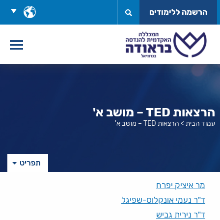
לג
בחר
הרשמה ללימודים
תוכן
שפה
הרצאות TED – מושב א'
עמוד הבית
>
הרצאות TED – מושב א'
תפריט
מר איציק יפרח
ד"ר נעמי אונקלוס-שפיגל
ד"ר נירית גביש