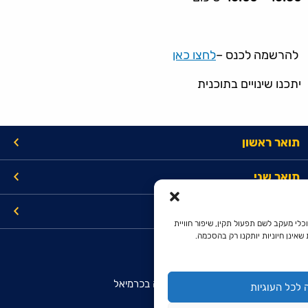
להרשמה לכנס –
לחצו כאן
יתכנו שינויים בתוכנית
תואר ראשון
תואר שני
קישורים
כלי מעקב לשם תפעול תקין, שיפור חוויית
שאינן חיוניות יותקנו רק בהסכמה.
מרכז מידע והרשמה מועמדים
המכללה האקדמית להנדסה בראודה בכרמיאל
לכל העוגיות
רח' סנונית 51, ת.ד. 78