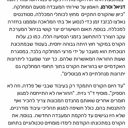
דניאל וסרמן
, האמון על שירותי המעבדה מטעם המחלקה.
"כיוון שהקורס התקיים מחוץ לכותלי המכללה, סטודנטים
נאלצו לבזבז זמן כדי לנסוע אל בתי המלאכה ומממנו בחזרה
למכללה. בנוסף, תאום השיעורים יצר קושי בניהול המערכת
עקב הצורך להתחשב בזמני הנסיעה הללו. כמו כן, עלות
הקורס במיקור חוץ היתה גבוהה יחסית, בעטוד שבמתכונת
הנוכחית הוא מועבר על ידי מרצי המחלקה בלבד, במסגרת
שעות ההוראה המאושרות שלהם. כך יוצר שמעבר ליתרונות
האקדמיים יש בהוראת הקורס בתוך תחומי המחלקה גם
יתרונות מנהלתיים לא מבוטלים".
"עד היום הקורס התמקד רק בעיבוד שבבי של פלדה, וזה לא
הספיק", מוסיף ד"ר גזית. "ההוראה לא התייחסה למגוון
חומרים אחרים שאותם מהנדס המכונות צריך להכיר ואף
להתנסות בהם, כולל חשיפה למגוון תהליכי עיבוד מודרניים,
שלא היו נגישים עד להקמת המעבדה החדשה. בנוסף, את
הקורס במתכונתו הקודמת לימדו מומחים טכנולוגיים בתחום