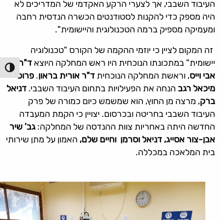
העיבוד השבבי, אך לצערי הרקע האקדמי של המדריכים לא
היה מספק כדי להקנות לסטודנטים הכשרה הנדסית רחבה
ומעמיקה מספיק ברמה הטכנולוגית והיישומית".
זה המקום לציין כי יוזמי ההקמה של הקורס "טכנולוגיה
יישומית" במתכונתו הנוכחית היו ראש המחלקה היוצא
ד"ר
הפעל/כ
אבי וייס
, וראשת המחלקה הנוכחית
ד"ר אורית בראון
.
פרופ'
מיכאל רגב
הנחה את הפעילויות בתחום העיבוד השבבי.
דניאל
ברק
, מרצה מן החוץ, הוא שמשמש כיום כמורה של פרק
העיבוד השבבי בחריטה ובכרסום. יצויין כי הקמת המעבדה
החדשה היתה באחריות צוות ההנדסה של המחלקה:
גב' שיר
אבן-צור אסייג, דניאל וסרמן וחיים שלם,
האמון על מתן שירותי
בית המלאכה במכללה.