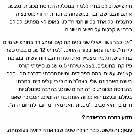
חורפייש, וכולם בחרו ללמוד במכללה הנדסת מכונות. נפגשנו
איתם והבנו שמדובר במשפחה מזן נדיר, חדורי מוטיבציה
להצליח, כל אחד בכיוון המיוחד לו, ובאופן לא מפתיע: לכולם
כבר יש קבלות על הישגים שונים.
“אני כבר נשוי, יש לי שני בנים מתוקים, ומתגורר בחורפייש מיום
לידתי”, פותח ענאן, בכור האחים. “למדתי 12 שנים בבתי ספר
בחורפיש, תלמיד מצטיין, ואת תעודת הבגרות עשיתי במגמת
פיזיקה ומחשבים. בצבא שירתי 6.5 שנים, סיימתי קורס
קצינים, עשיתי כמה תפקידים, והשתחררתי בדרגת סרן. כבר
בשנה האחרונה שלי בצה”ל היה לי כיוון לימודים ובחרתי
בהנדסת מכונות, כי זה תחום שנוגע בהרבה טכנולוגיות
בעולם, ובעצם הוא מלווה אותנו בחיי היומיום. הסביבה שאנו
חיים בה היא סביבה ‘מכנית’, ואני מאוד מחובר לתחום הזה”.
מדוע בחרת בבראודה ?
ענאן:
זה פשוט. כבר הרבה שנים שבראודה ידועה בעוצמתה,