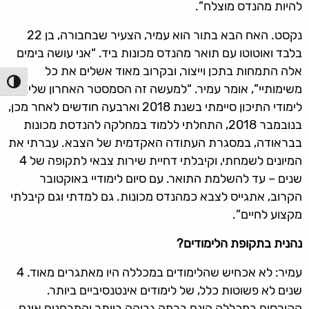
להיות מהנדס מוצלח”.
נקסט. האח הבא בתור הוא עמיר, הצעיר שבחבורה, בן 22
בלבד ואוטוטו עם תואר מהנדס מכונות ביד. “אני עושה בימים
אלה התמחות בתכן וייצור, ובקרוב מאוד אשלים את כל
הפעל/כ
משימותיי”, אומר עמיר. “למעשה זה הסמסטר האחרון שלי. את
לימודי התיכון סיימתי בשנת 2018 וארבעה חודשים לאחר מכן,
בנובמבר 2018, התחלתי ללמוד במחלקה להנדסת מכונות
בבראודה, במסגרת העתודה האקדמית של הצבא. עברתי את
המיונים לשמחתי, וקיבלתי דחיית שירות צבאי לתקופה של 4
שנים – עד להשלמת התואר. עם סיום לימודיי באוקטובר
הקרוב, אתגייס לצבא כמהנדס מכונות. גם למדתי וגם קיבלתי
מקצוע לחיים”.
נהנית בתקופת הלימודים
?
עמיר: לא אכחיש שהלימודים במכללה היו מאתגרים מאוד. 4
שנים לא פשוטות כלל, של לימודים אינטנסיביים ביותר.
הקורסים במכללה הינם ברמה גבוהה ביותר והמבחנים אינם