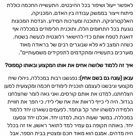
לאפשר ייעול ושיפור בכל ההיבטים. התעשייה החכמה כוללת
פיתוח וייצור בממשק עבודה בין האדם, המכניקה,
האלקטרוניקה, התוכנה ומערכות המידע. הנדסת המכונות
נוגעת בכל התחומים הללו, ותוכנית הלימודים במכללה אף
דואגת לטפח אותם כדי להישאר רלוונטית לנעשה בשטח.
כשזה המצב לא פלא שבוגרים רבים של בראודה מאוד
מוערכים בתעשייה ומתקדמים לתפקידים משמעותיים”.
איך זה ללמוד שלושה אחים את אותו המקצוע ובאותו קמפוס
?
ענאן (עונה גם בשם אחיו):
נפגשנו רבות במכללה, ניהלו שיח
מקצועי וגיבשנו לעצמנו תוכנית לימודים חכמה ומקצועית למען
הצלחתנו, למדנו את אותם קורסים, ואני גאה לומר שהצלחנו
בגדול. היה לי כייף לראות את אח שלי לידי, כי הפך את חוויית
הלמידה למשהו יותר קל ונחמד. לפעמים נשארנו יחד ללמוד
במכללה, במשך שעות רבות, למדנו יחד, אכלנו יחד ונסענו
יחד. באותה תקופה גם עמיר למד לתואר ראשון, אז זה בכלל
היה מדהים. אמנם הוא מאוד חכם ומצטיין בבית הספר, אבל