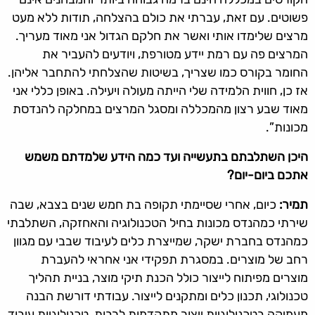
פשוטים. עם זאת, עברתי את כולם בהצלחה, תודות ללא מעט
מרצים שלימדו אותי ואשר את חלקם הגדול אני מאוד מעריך.
המרצים פה עם רמת יידע מטורפת, ויודעים להעביר את
החומר בקורס כמו שצריך, בשיטות שהצלחתי להתחבר אליהן.
אז כן, חווית הלמידה שלי הייתה מעולה ויעילה. באופן כללי אני
מאוד שבע רצון מהמכללה ומסגל המרצים במחלקה להנדסת
מכונות”.
היכן השתלבתם בתעשייה ועד כמה הידע שלמדתם משמש
אתכם ביום-יום
?
תמיר:
כיום, אחרי שסיימתי תקופה בת חמש שנים בצבא, שבה
שירתי כמהנדס מכונות בחיל הטכנולוגיה והאחזקה, השתלבתי
כמהנדס בחברת ישקר, שמייצרת כלים לעיבוד שבבי עם מגוון
רחב של מוצרים. במסגרת תפקידי אני אחראי להעברת
מוצרים מפיתוח לייצור כולל הכנת תיקי מוצר, בניית תהליך
טכנולוגי, תכנון כלים ומתקנים לייצור. עבודתי דורשת הבנה
מעמיקה בטכנולוגיות ייצור מתקדמות לרבות, טכנולוגיות עיבוד