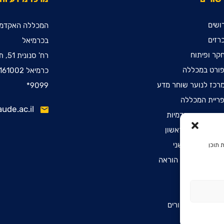
ושים
המכללה האקדמי
רזים
בכרמיאל
קר ופיתוח
רח' סנונית 51, ת.ד. 78
ורט במכללה
כרמיאל 2161002
רכז לנוער שוחר מדע
9099*
ריית המכללה
ude.ac.il
ינות קדם אקדמיות
שמה לתואר ראשון
שמה לתואר שני
 תוכן
שמה לתעודת הוראה
הרת נגישות
יניות פרטיות
יסת דפיברילטורים