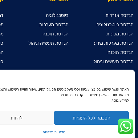
הנדסה אזרחית
ביוטכנולוגיה
דר
הנדסת ביוטכנולוגיה
הנדסת מערכות
מכ
הנדסת מכונות
הנדסת תוכנה
מח
הנדסת מערכות מידע
הנדסת תעשייה וניהול
ספ
הנדסת תוכנה
המ
הנדסת תעשייה וניהול
ספ
מדעי המחשב
מכ
מתמטיקה שימושית
הר
הנדסת חשמל ואלקטרוניקה
הר
האתר עושה שימוש בקובצי עוגיות וכלי מעקב לשם תפעול תקין, שיפור חוויית השימוש והצגת
מותאם. עוגיות שאינן חיוניות יותקנו רק בהסכמה.
דו-חוגי בהנדסת חשמל
הר
למידע נוסף:
ואלקטרוניקה ובהנדסת מכונות
הצ
דו-חוגי בהנדסת חשמל
ואלקטרוניקה ובמתמטיקה שימושית
מד
הסכמה לכל העוגיות
לדחות
פר
מדיניות פרטיות