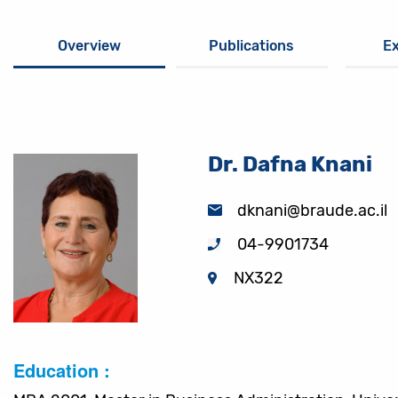
Overview
Publications
E
Dr. Dafna Knani
dknani@braude.ac.il
04-9901734
NX322
Education :