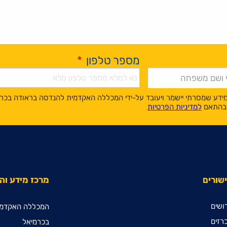
מספר טלפון
*
ידע שמסרתי יישמר ויעובד על-ידי המכללה האקדמית להנדסה בראודה בכר
, בהתאם
למדיניות הפרטיות
שורים
מרכז מידע ו
ושים
המכללה האקדמי
רזים
בכרמיאל