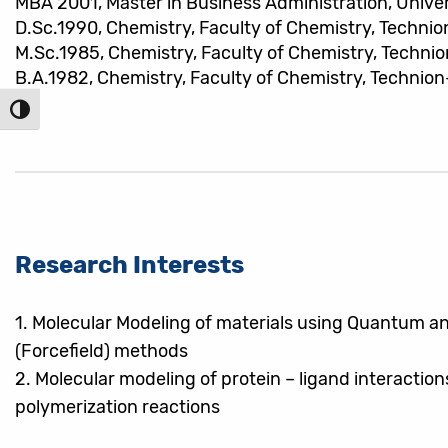
MBA 2001, Master in Business Administration, Universi
D.Sc.1990, Chemistry, Faculty of Chemistry, Technion
M.Sc.1985, Chemistry, Faculty of Chemistry, Technion
B.A.1982, Chemistry, Faculty of Chemistry, Technion-
הפעל/כ
Research Interests
1.
Molecular Modeling of materials using Quantum 
(Forcefield) methods
2.
Molecular modeling of protein – ligand interactio
polymerization reactions