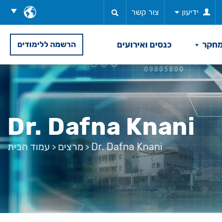
בחר
ידיעון
צור קשר
שפה
חקר
כנסים ואירועים
הרשמה ללימודים
Dr. Dafna Knani
Dr. Dafna Knani
מרצים
עמוד הבית
>
>