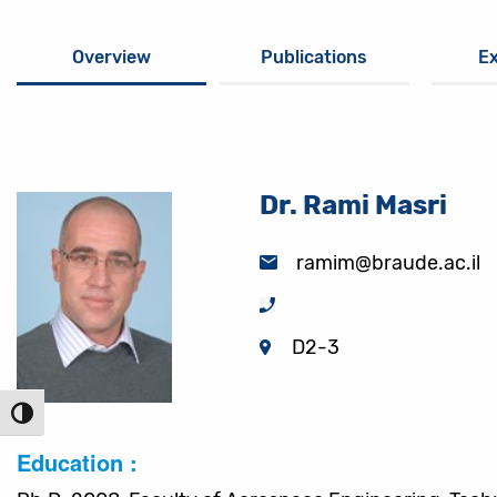
Overview
Publications
E
Dr. Rami Masri
ramim@braude.ac.il
D2-3
הפעל/כ
Education :