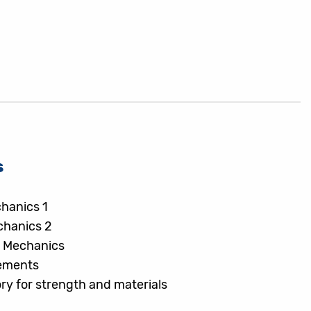
s
chanics 1
chanics 2
e Mechanics
lements
ry for strength and materials