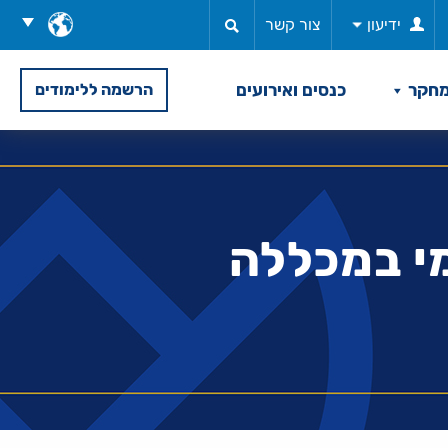
בחר
ידיעון
צור קשר
שפה
חקר
כנסים ואירועים
הרשמה ללימודים
י במכללה