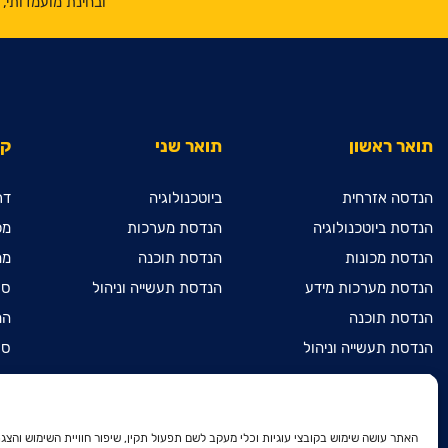
ובחינת מועמדותי
תואר ראשון
תואר שני
קי
הנדסה אזרחית
ביוטכנולוגיה
דר
הנדסת ביוטכנולוגיה
הנדסת מערכות
מכ
הנדסת מכונות
הנדסת תוכנה
מח
הנדסת מערכות מידע
הנדסת תעשייה וניהול
ספ
הנדסת תוכנה
המ
הנדסת תעשייה וניהול
ספ
מדעי המחשב
מכ
מתמטיקה שימושית
הר
הנדסת חשמל ואלקטרוניקה
הר
האתר עושה שימוש בקובצי עוגיות וכלי מעקב לשם תפעול תקין, שיפור חוויית השימוש והצגת