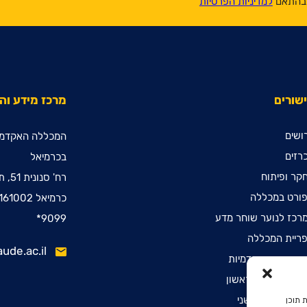
, בהתאם
למדיניות הפרטיות
שורים
מרכז מידע ו
ושים
המכללה האקדמי
רזים
בכרמיאל
קר ופיתוח
רח' סנונית 51, ת.ד. 78
ורט במכללה
כרמיאל 2161002
רכז לנוער שוחר מדע
9099*
ריית המכללה
ude.ac.il
ינות קדם אקדמיות
שמה לתואר ראשון
שמה לתואר שני
 תוכן