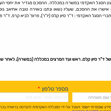
גון הסגל האקדמי במשרה במכללה. ההסכם מגדיר את יחסי הע
שרו את ההסכם, שעליו נשאו ונתנו באוירה טובה אחיאב גולן,
ברי הסגל האקדמי : ד"ר סיון קלס (יו"ר), פרופ' לביא קרפ, ד"ר פ
דו של ד"ר סיון קלס, ראש ועד המרצים במכללה (במשרה), לאחר
מספר טלפון
*
ידע שמסרתי יישמר ויעובד על-ידי המכללה האקדמית להנדסה בראודה בכר