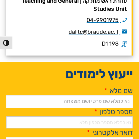
עוזרת ראש מחלקה
|
Teaching and General
Studies Unit
04-9901975
dalitc@braude.ac.il
D1 198
הפעל/כ
ייעוץ לימודים
שם מלא
*
מספר טלפון
*
דואר אלקטרוני
*