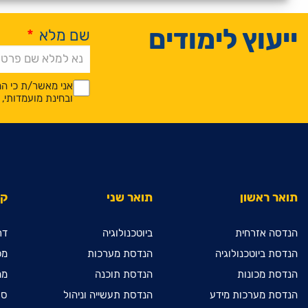
ייעוץ לימודים
שם מלא
*
Alternative:
*
*
אני מאשר/ת כי המ
ובחינת מועמדותי
תואר ראשון
תואר שני
קי
הנדסה אזרחית
ביוטכנולוגיה
דר
הנדסת ביוטכנולוגיה
הנדסת מערכות
מכ
הנדסת מכונות
הנדסת תוכנה
מח
הנדסת מערכות מידע
הנדסת תעשייה וניהול
ספ