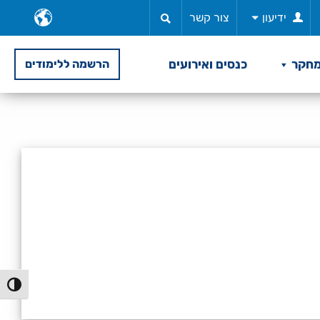
ב
ידיעון
צור קשר
ש
חקר
כנסים ואירועים
הרשמה ללימודים
הפעל/כ