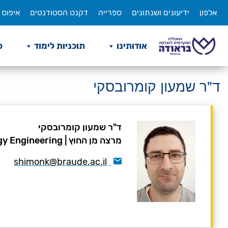
לג
אלפון
ידיעונים ושנתונים
ספרייה
דקנט הסטודנטים
איפוס 
תוכן
אודותינו
תוכניות לימוד
ס
ד"ר שמעון קומרובסקי
ד"ר שמעון קומרובסקי
מרצה מן החוץ
|
gy Engineering
shimonk@braude.ac.il