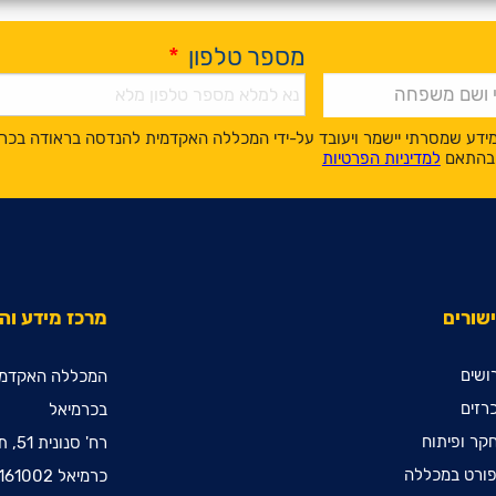
מספר טלפון
*
ידע שמסרתי יישמר ויעובד על-ידי המכללה האקדמית להנדסה בראודה בכר
, בהתאם
למדיניות הפרטיות
שורים
מרכז מידע ו
ושים
המכללה האקדמי
רזים
בכרמיאל
קר ופיתוח
רח' סנונית 51, ת.ד. 78
ורט במכללה
כרמיאל 2161002