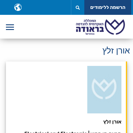
לג
ב
הרשמה ללימודים
תוכן
ש
אורן זלץ
אורן זלץ