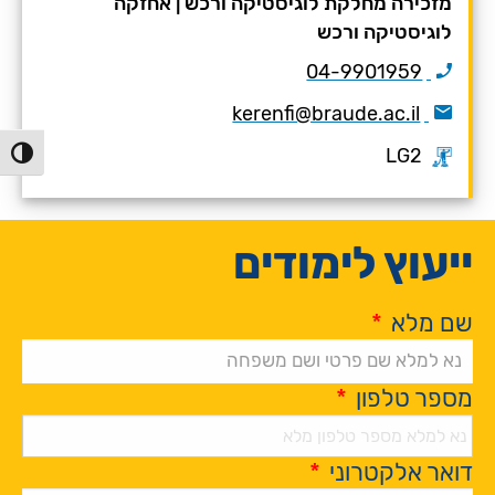
מזכירה מחלקת לוגיסטיקה ורכש
|
אחזקה
לוגיסטיקה ורכש
04-9901959
kerenfi@braude.ac.il
LG2
הפעל/כ
ייעוץ לימודים
שם מלא
*
מספר טלפון
*
דואר אלקטרוני
*