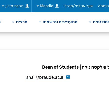
סיסמה
שער אקדמי/מנהלי
Moodle
תחנת מידע
טודנטים
מתעניינים ונרשמים
מרצים
מ
 ואלקטרוניקה
|
Dean of Students
shail@braude.ac.il