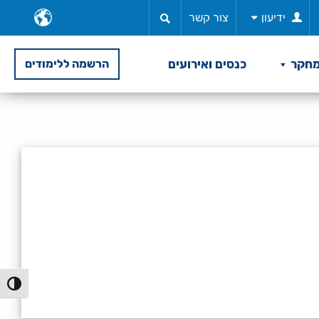
ב
ידיעון
צור קשר
ש
חקר
כנסים ואירועים
הרשמה ללימודים
הפעל/כ