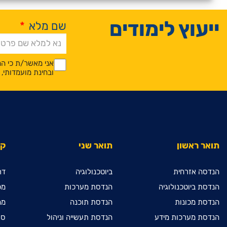
ייעוץ לימודים
שם מלא
*
Alternative:
*
*
אני מאשר/ת כי המ
ובחינת מועמדותי
תואר ראשון
תואר שני
קי
הנדסה אזרחית
ביוטכנולוגיה
דר
הנדסת ביוטכנולוגיה
הנדסת מערכות
מכ
הנדסת מכונות
הנדסת תוכנה
מח
הנדסת מערכות מידע
הנדסת תעשייה וניהול
ספ