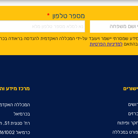
מספר טלפון
*
ידע שמסרתי יישמר ויעובד על-ידי המכללה האקדמית להנדסה בראודה בכר
, בהתאם
למדיניות הפרטיות
שורים
מרכז מידע ו
ושים
המכללה האקדמי
רזים
בכרמיאל
קר ופיתוח
רח' סנונית 51, ת.ד. 78
ורט במכללה
כרמיאל 2161002