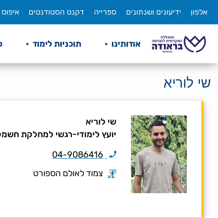
לג
אלפון
ידיעונים ושנתונים
ספרייה
דקנט הסטודנטים
איפוס 
תוכן
אודותינו
תוכניות לימוד
ס
שי לוריא
שי לוריא
יועץ לימודי-רגשי למחלקת חשמל
04-9086416
צמוד לאולם הספורט