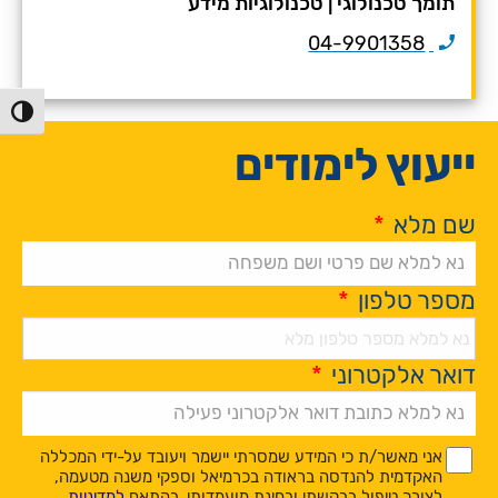
תומך טכנולוגי
|
טכנולוגיות מידע
04-9901358
הפעל/כ
ייעוץ לימודים
שם מלא
*
מספר טלפון
*
דואר אלקטרוני
*
Alternative:
*
*
אני מאשר/ת כי המידע שמסרתי יישמר ויעובד על-ידי המכללה
האקדמית להנדסה בראודה בכרמיאל וספקי משנה מטעמה,
לצורך טיפול בבקשתי ובחינת מועמדותי, בהתאם
למדיניות