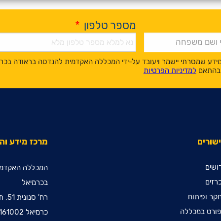
מספר טלפון
*
ידע שמסרתי יישמר ויעובד על-ידי המכללה האקדמית להנדסה בראודה בכר
, בהתאם
למדיניות הפרטיות
שורים
מרכז מידע ו
ושים
המכללה האקדמי
רזים
בכרמיאל
קר ופיתוח
רח' סנונית 51, ת.ד. 78
ורט במכללה
כרמיאל 2161002