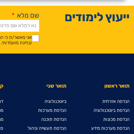
ייעוץ לימודים
שם מלא
*
Alternative:
*
*
אני מאשר/ת כי המ
ובחינת מועמדותי
תואר ראשון
תואר שני
קי
הנדסה אזרחית
ביוטכנולוגיה
דר
הנדסת ביוטכנולוגיה
הנדסת מערכות
מכ
הנדסת מכונות
הנדסת תוכנה
מח
הנדסת מערכות מידע
הנדסת תעשייה וניהול
ספ