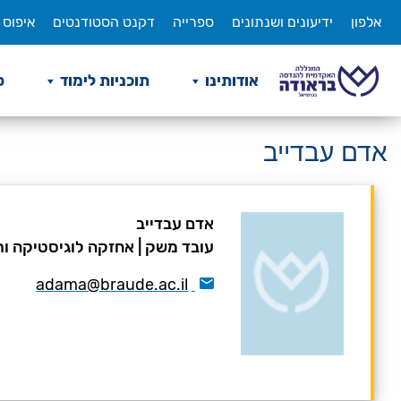
לג
אלפון
ידיעונים ושנתונים
ספרייה
דקנט הסטודנטים
איפוס 
תוכן
אודותינו
תוכניות לימוד
ס
אדם עבדייב
אדם עבדייב
עובד משק
|
אחזקה לוגיסטיקה ו
adama@braude.ac.il