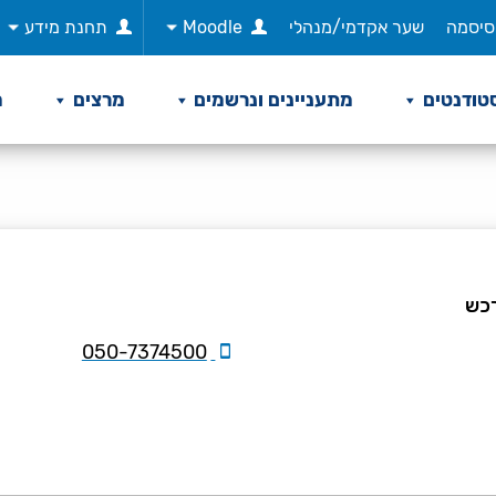
סיסמה
שער אקדמי/מנהלי
Moodle
תחנת מידע
טודנטים
מתעניינים ונרשמים
מרצים
מ
רכש
‎050-7374500‏