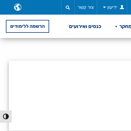
ב
ידיעון
צור קשר
ש
חקר
כנסים ואירועים
הרשמה ללימודים
הפעל/כ