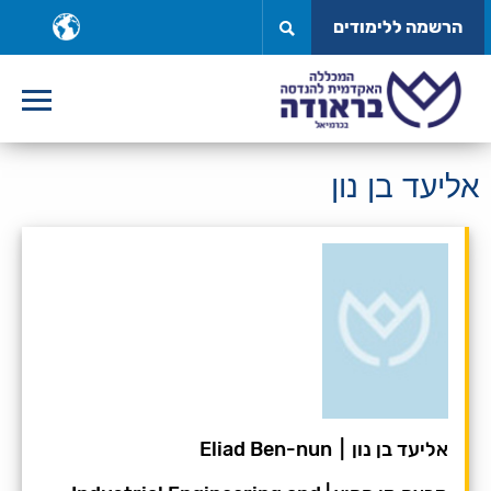
לג
ב
הרשמה ללימודים
תוכן
ש
אליעד בן נון
אליעד בן נון
|
Eliad Ben-nun