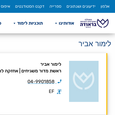
לג
אלפון
ידיעונים ושנתונים
ספרייה
דקנט הסטודנטים
איפוס 
תוכן
אודותינו
תוכניות לימוד
ס
לימור אביר
לימור אביר
ראשת מדור משגיחים
|
אחזקה לו
04-9901858
EF