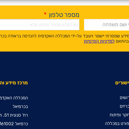
מספר טלפון
*
ידע שמסרתי יישמר ויעובד על-ידי המכללה האקדמית להנדסה בראודה בכר
, בהתאם
למדיניות הפרטיות
שורים
מרכז מידע ו
ושים
המכללה האקדמי
רזים
בכרמיאל
קר ופיתוח
רח' סנונית 51, ת.ד. 78
ורט במכללה
כרמיאל 2161002