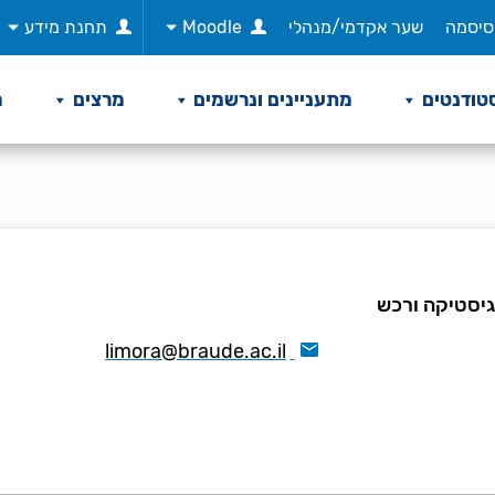
סיסמה
שער אקדמי/מנהלי
Moodle
תחנת מידע
טודנטים
מתעניינים ונרשמים
מרצים
מ
גיסטיקה ורכש
limora@braude.ac.il