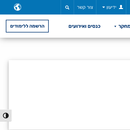
ב
ידיעון
צור קשר
ש
חקר
כנסים ואירועים
הרשמה ללימודים
הפעל/כ