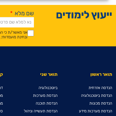
ייעוץ לימודים
שם מלא
*
Alternative:
*
*
אני מאשר/ת כי המ
ובחינת מועמדותי
תואר ראשון
תואר שני
קי
הנדסה אזרחית
ביוטכנולוגיה
דר
הנדסת ביוטכנולוגיה
הנדסת מערכות
מכ
הנדסת מכונות
הנדסת תוכנה
מח
הנדסת מערכות מידע
הנדסת תעשייה וניהול
ספ