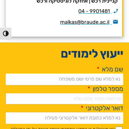
קניינית רכש
|
אחזקה לוגיסטיקה ורכש
‎04 - 9901481‏
malkas@braude.ac.il
הפעל/כ
ייעוץ לימודים
שם מלא
*
מספר טלפון
*
דואר אלקטרוני
*
Alternative:
*
*