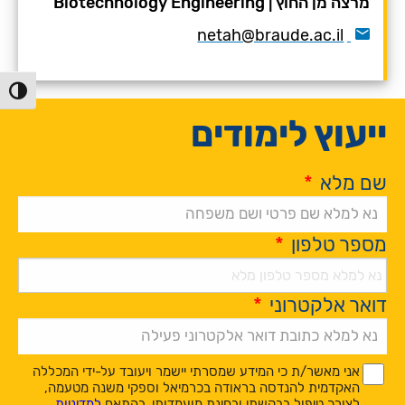
מרצה מן החוץ
|
Biotechnology Engineering
netah@braude.ac.il
הפעל/כ
ייעוץ לימודים
שם מלא
*
מספר טלפון
*
דואר אלקטרוני
*
Alternative:
*
*
אני מאשר/ת כי המידע שמסרתי יישמר ויעובד על-ידי המכללה
האקדמית להנדסה בראודה בכרמיאל וספקי משנה מטעמה,
לצורך טיפול בבקשתי ובחינת מועמדותי, בהתאם
למדיניות