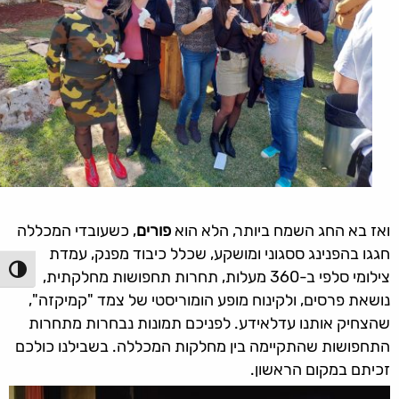
ואז בא החג השמח ביותר, הלא הוא
פורים
, כשעובדי המכללה
חגגו בהפנינג ססגוני ומושקע, שכלל כיבוד מפנק, עמדת
הפעל/כ
צילומי סלפי ב-360 מעלות, תחרות תחפושות מחלקתית,
נושאת פרסים, ולקינוח מופע הומוריסטי של צמד "קמיקזה",
שהצחיק אותנו עדלאידע. לפניכם תמונות נבחרות מתחרות
התחפושות שהתקיימה בין מחלקות המכללה. בשבילנו כולכם
זכיתם במקום הראשון.