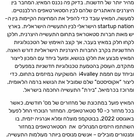
מהיר יותר של חדשנות. בדיוק פה נכנס המאיץ, המחבר בין
היצרנים והאתגרים שלהם לבין הסטארטאפים הרלבנטיים.
למעשה, המאיץ עובד כדי להפיל את המחיצות הקיימות בין ה-
startup nation הישראלי לבין התעשייה הישראלית. בארץ
יש מאות חברות סטאטראפ בתחום התעשייה היצרנית, חלקן
לקחו חלק במאיץ בעבר, אך קצב האימוץ של הטכנולוגיות
החדשניות בקרב החברות היצרניות הישראליות דורש האצה.
המאיץ מבצע את חלקו בנושא, ופועל ביחד עם המכון לייצור
מתקדם, העוסק בהטמעת טכנולוגיות חדשניות במפעלים
וביחד עם חממת i4valley המשקיעה במיזמים בתחום, כדי
ליצור “אקוסיסטם” שלם שמוביל את הנושא ברמה הלאומית,
ומרוכז בכרמיאל, “בירת” התעשייה החכמה בישראל.
המאיץ פועל במתכונת של מחזורים של מס’ חודשים, כאשר
בכל מחזור כ- 10 סטארטאפים. המחזור הנוכחי החל לפעול
באוגוסט 2022, בבוטקמפ מוצלח ומלא אנרגיה יזמית, בו
השתתפו היזמים המנהלים את הסטארטאפים במחזור
ומנטורים מובילים – אנשים מנוסים ביותר מעולמות התעשייה,