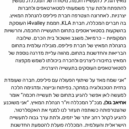
מאיץ הגליל לתעשייה חכמה, מיסודה של המכללה, ממשיך
להתפתח ולתת ערך משמעותי לסטארטאפים ולחברות
יצרניות. לאחרונה הצטרפה חברת פיליפס להנהלת המאיץ,
בה חברים המכללה, חברת KLA, חממת i4valley העוסקת
בהשקעות בסטאראטפים בתחום התעשייה החכמה, והרשויות
המקומיות – כרמיאל, משגב ואשכול בית הכרם. שילובה
בהנהלת המאיץ של חברת פיליפס, מובילה עולמית בתחום
הבריאות והחדשנות בתחום, מהווה עליית מדרגה נוספת של
המאיץ בחיבורו ליצרנים ולהכרה ביכולתו לשמש מקפצה
לסטארטאפים העוסקים בתעשייה היצרנית.
“אני שמח מאד על שיתוף הפעולה עם פיליפס, חברה שעומדת
בחזית הטכנולוגיה במחקר, בפיתוח ובייצור, ומדגימה הלכה
למעשה לאן אפשר להגיע בתחום של תעשייה חכמה” אומר
אחיאב גולן
, מנכ”ל המכללה ויו”ר הנהלת המאיץ. “אני משוכנע
שהצטרפותה כשותפה תעזור לנו למנף את האקסלרטור,
להגיע לקהל רחב יותר של יזמים, ולתת ערך גבוה לתעשייה
הישראלית והעולמית. המכללה פועלת להטמעת החדשנות