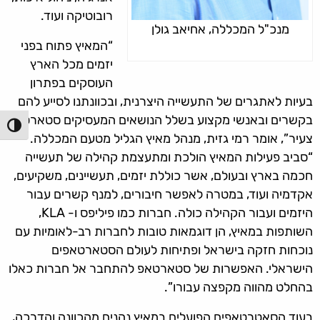
רובוטיקה ועוד.
מנכ"ל המכללה, אחיאב גולן
“המאיץ פתוח בפני
יזמים מכל הארץ
העוסקים בפתרון
בעיות לאתגרים של התעשייה היצרנית, ובכוונתנו לסייע להם
בקשרים ובאנשי מקצוע בשלל הנושאים המעסיקים סטארטאפ
הפעל/כ
צעיר”, אומר רמי גזית, מנהל מאיץ הגליל מטעם המכללה.
“סביב פעילות המאיץ הולכת ומתעצמת קהילה של תעשייה
חכמה בארץ ובעולם, אשר כוללת יזמים, תעשיינים, משקיעים,
אקדמיה ועוד, במטרה לאפשר חיבורים, למנף קשרים עבור
היזמים ועבור הקהילה כולה. חברות כמו פיליפס ו- KLA,
השותפות במאיץ, הן דוגמאות טובות לחברות רב-לאומיות עם
נוכחות חזקה בישראל ופתיחות לעולם הסטארטאפים
הישראלי. האפשרות של סטארטאפ להתחבר אל חברות כאלו
בהחלט מהווה מקפצה עבורו”.
בעוד הסאטרטאפים הפועלים במאיץ נהנים מהכוונה והדרכה,