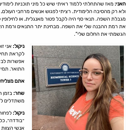
האני:
מאז שהתחלתי ללמוד ראיתי שיש כל מיני תוכניות לימודים
ולא רק מהסיבה הלימודית. רציתי לפגוש אנשים מרחבי העולם, 
מגבלת השפה. תנאי סף היה לקבל פטור מאנגלית, או לחילופין 
את רמת ההבנה שלי את השפה. מבחינת יתר התנאים ורמת הציונים
הגשמתי את החלום שלי”.
ניקול:
אני זו
לקראת תחילת
אפשרות לבצע
התואר. תמיד
אתם מצליחים
שחר:
בזמן ה
משתדלים לר
ניקול:
לפחות 
״בודדה״, כל
אנשי הצוות ו