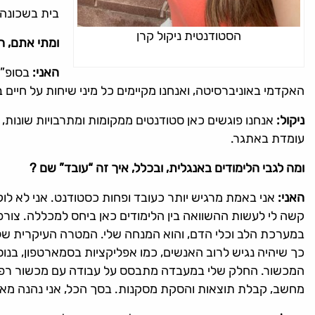
בית בשכונה בשם גרינפיל
הסטודנטית ניקול קרן
ומתי אתם, ה
האני:
בסופ”ש 
האקדמי באוניברסיטה, ואנחנו מקיימים כל מיני שיחות על חיים
ניקול:
אנחנו פוגשים כאן סטודנטים ממקומות ומתרבויות שונות, 
עומדת באתגר.
ומה לגבי הלימודים באנגלית, ובכלל, איך זה “עובד” שם ?
האני:
אני באמת מרגיש יותר כעובד ופחות כסטודנט. אני לא לוק
קשה לי לעשות ההשוואה בין הלימודים כאן ביחס למכללה. צ
במערכת הלב וכלי הדם, והוא המנחה שלי. המטרה העיקרית של 
כך שיהיה נגיש לרוב האנשים, כמו אפליקציות בסמארטפון, בנו
המכשור. החלק שלי במעבדה מתבסס על עבודה עם מכשור רפואי
מחשב, קבלת תוצאות והסקת מסקנות. בסך הכל, אני נהנה מאוד