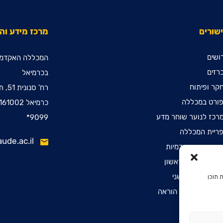
שורים
מרכז מידע ו
ושים
המכללה האקדמי
רזים
בכרמיאל
קר ופיתוח
רח' סנונית 51, ת.ד. 78
ורט במכללה
כרמיאל 2161002
רכז לנוער שוחר מדע
9099*
ריית המכללה
ude.ac.il
ינות קדם אקדמיות
שמה לתואר ראשון
שמה לתואר שני
 תוכן
שמה לתעודת הוראה
הרת נגישות
יניות פרטיות