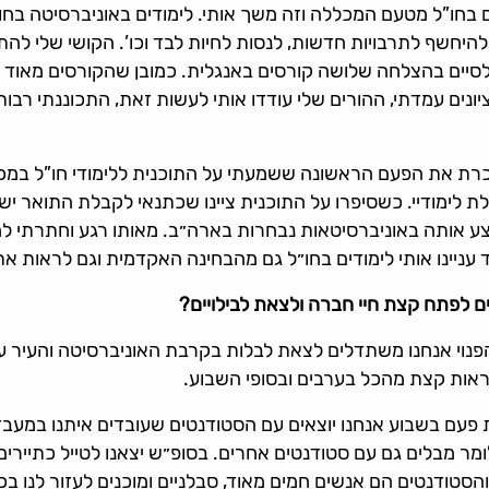
 בחו”ל מטעם המכללה וזה משך אותי. לימודים באוניברסיטה בחו”ל
להיחשף לתרבויות חדשות, לנסות לחיות לבד וכו’. הקושי שלי לה
לסיים בהצלחה שלושה קורסים באנגלית. כמובן שהקורסים מאוד עז
 עמדתי, ההורים שלי עודדו אותי לעשות זאת, התכוננתי רבות לר
כרת את הפעם הראשונה ששמעתי על התוכנית ללימודי חו”ל במכל
 לימודיי. כשסיפרו על התוכנית ציינו שכתנאי לקבלת התואר י
 אותה באוניברסיטאות נבחרות בארה״ב. מאותו רגע וחתרתי ל
 עניינו אותי לימודים בחו״ל גם מהבחינה האקדמית וגם לראות א
 לפתח קצת חיי חברה ולצאת לבילויים?
פנוי אנחנו משתדלים לצאת לבלות בקרבת האוניברסיטה והעיר עצ
אות קצת מהכל בערבים ובסופי השבוע.
פעם בשבוע אנחנו יוצאים עם הסטודנטים שעובדים איתנו במעבד
ומר מבלים גם עם סטודנטים אחרים. בסופ״ש יצאנו לטייל כתיירים 
הסטודנטים הם אנשים חמים מאוד, סבלניים ומוכנים לעזור לנו בכ