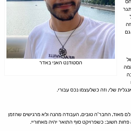
חס
תגר
זה
גם
ל
הסטודנט האני באדר
ממה
ה
לית שלי, וזה כשלעצמו נכס עבורי.
ם מאוד, החבר’ה טובים, העבודה מהנה ולא מרגישים שהזמן
א פחות חשוב: כשפרויקט סוף התואר יהיה מאחוריי.