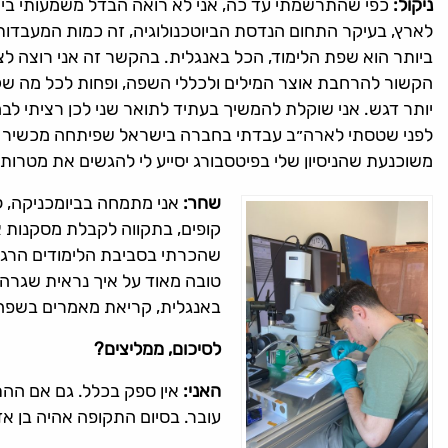
ניקול:
כפי שהתרשמתי עד כה, אני לא רואה הבדל משמעותי בין ש
לארץ, בעיקר התחום הנדסת הביוטכנולוגיה, זה כמות המעבדות
ביותר הוא שפת הלימוד, הכל באנגלית. בהקשר זה אני רוצה ל
הקשור להרחבת אוצר המילים ולכללי השפה, ופחות לכל מה שקשו
יותר דגש. אני שוקלת להמשיך בעתיד לתואר שני לכן רציתי ל
לפני שטסתי לארה״ב עבדתי בחברה בישראל שפיתחה מכשיר לטי
משוכנעת שהניסיון שלי בפיטסבורג יסייע לי להגשים את מטרותיי
שחר:
אני מתמחה בביומכניקה, ל
קופים, בתקווה לקבלת מסקנות 
שהכרתי בסביבת הלימודים הרגי
טובה מאוד על איך נראית שגרה 
באנגלית, קריאת מאמרים בשפה ט
לסיכום, ממליצים?
האני:
אין ספק בכלל. גם אם ההת
עובר. בסיום התקופה אהיה בן אדם