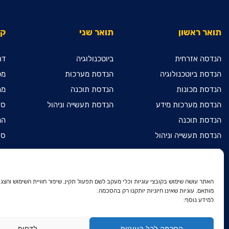
תואר ראשון
תואר שני
קי
הנדסה אזרחית
ביוטכנולוגיה
דר
הנדסת ביוטכנולוגיה
הנדסת מערכות
מכ
הנדסת מכונות
הנדסת תוכנה
מח
הנדסת מערכות מידע
הנדסת תעשייה וניהול
ספ
הנדסת תוכנה
המ
הנדסת תעשייה וניהול
ספ
מדעי המחשב
מכ
מתמטיקה שימושית
הר
הנדסת חשמל ואלקטרוניקה
הר
האתר עושה שימוש בקובצי עוגיות וכלי מעקב לשם תפעול תקין, שיפור חוויית השימוש והצגת
מותאם. עוגיות שאינן חיוניות יותקנו רק בהסכמה.
דו-חוגי בהנדסת חשמל
הר
למידע נוסף:
ואלקטרוניקה ובהנדסת מכונות
הצ
דו-חוגי בהנדסת חשמל
ואלקטרוניקה ובמתמטיקה שימושית
מד
הסכמה לכל העוגיות
לדחות