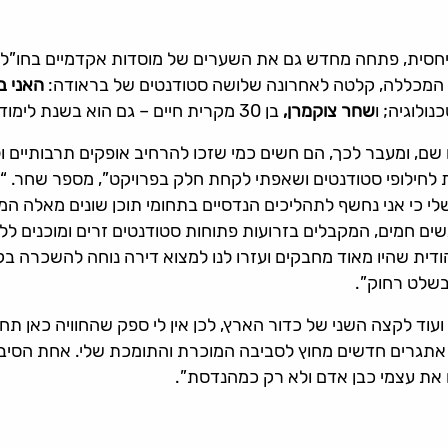
יחסית, פתחה מחדש גם את השערים של מוסדות אקדמיים בחו”ל 
 המכללה, קלטה לאחרונה שלושה סטודנטים של בראודה:
האני ב
שחר צוקמרן,
בן 30 מקרית חיים – גם הוא בשנת לימודיו האחרונה בהנדסת מכונות.
 שם, ומעבר לכך, הם חשים כמי שזכו להרחיב אופקים תרבותיים 
לחילופי סטודנטים ושאפתי לקחת חלק בפרויקט”, מספר שחר. “
שלי כי אני נחשף לתהליכים הנדסיים בתחומי תוכן שונים מאלה ה
ם חמים, המקבלים בזרועות פתוחות סטודנטים זרים ומוכנים לל
דית שהיו מאוד מחבקים ועזרו לנו למצוא דירה נוחה להשכרה ב
שלט רחוק”.
וד לקצה השני של כדור הארץ, לכן אין לי ספק שהחוויה כאן תחז
 אתגרים חדשים מחוץ לסביבה המוכרת והתומכת שלי. אחת הסיבות
את עצמי כבן אדם ולא רק כמהנדסת”.