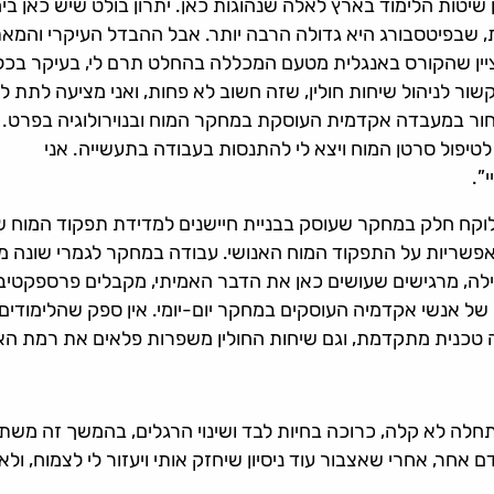
יטות הלימוד בארץ לאלה שנהוגות כאן. יתרון בולט שיש כאן בי
, שבפיטסבורג היא גדולה הרבה יותר. אבל ההבדל העיקרי והמא
ציין שהקורס באנגלית מטעם המכללה בהחלט תרם לי, בעיקר בכל
ר לניהול שיחות חולין, שזה חשוב לא פחות, ואני מציעה לתת ל
בחור במעבדה אקדמית העוסקת במחקר המוח ובנוירולוגיה בפרט. 
פול סרטן המוח ויצא לי להתנסות בעבודה בתעשייה. אני
”.
וקח חלק במחקר שעוסק בבניית חיישנים למדידת תפקוד המוח ש
אפשריות על התפקוד המוח האנושי. עבודה במחקר לגמרי שונה 
לה, מרגישים שעושים כאן את הדבר האמיתי, מקבלים פרספקטיב
של אנשי אקדמיה העוסקים במחקר יום-יומי. אין ספק שהלימודים
כנית מתקדמת, וגם שיחות החולין משפרות פלאים את רמת האנג
חלה לא קלה, כרוכה בחיות לבד ושינוי הרגלים, בהמשך זה משתל
 אחר, אחרי שאצבור עוד ניסיון שיחזק אותי ויעזור לי לצמוח, ול