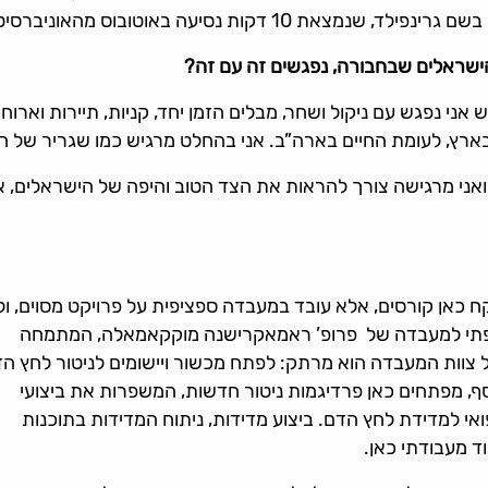
ד, שנמצאת 10 דקות נסיעה באוטובוס מהאוניברסיטה.
ישראלים שבחבורה, נפגשים זה עם זה?
אני נפגש עם ניקול ושחר, מבלים הזמן יחד, קניות, תיירות וארו
 בארץ, לעומת החיים בארה”ב. אני בהחלט מרגיש כמו שגריר של ה
ואני מרגישה צורך להראות את הצד הטוב והיפה של הישראלים, אם
ח כאן קורסים, אלא עובד במעבדה ספציפית על פרויקט מסוים, ול
ורפתי למעבדה של פרופ’ ראמאקרישנה מוקקאמאלה, המתמחה
צוות המעבדה הוא מרתק: לפתח מכשור ויישומים לניטור לחץ הד
סף, מפתחים כאן פרדיגמות ניטור חדשות, המשפרות את ביצועי
 למדידת לחץ הדם. ביצוע מדידות, ניתוח המדידות בתוכנות
 מעבודתי כאן.