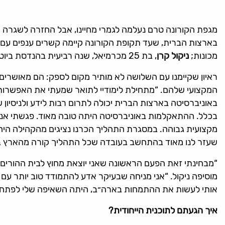
מגפת הקורונה טרם נעלמה לגמרי מחיינו, אבל החזרה לשגרה 
בארצות הברית, שעד תקופת הקורונה קיימה קשרים ענפים עם
מכונות;
ניקול קרן
, בת 25 מכרמיאל, שנה רביעית בהנדסת ביוטכנולוגיה; ו
ראיון שקיימנו עם השלושה לא מותיר מקום לספק: הם מאושרים
המקצועי שלהם. “מתחילת לימודיי לתואר שמעתי את האפשרות 
באוניברסיטה בארצות הברית יכולה לתרום רבות לידע ולניסיון 
בכלל. ההתאקלמות באוניברסיטה היתה טובה מאוד. פגשתי אנשי
מקצועית גבוהה. במסגרת התהליך הכרנו נציגים מהקהילה היהו
שעזר לנו מאוד בהתחשב בעובדה שכל התהליך קורה מהארץ ב
“מבחינתי זאת הפעם הראשונה שאני יוצאת מחוץ לבית ההורים וע
מוסיפה ניקול. “אני מניחה שבעיקר אדע להתמודד טוב יותר עם
אותי לעשות את ההתמחות בארה״ב, היתה השאיפה שלי לפתח 
איך הגעתם לתוכנית הייחודית?