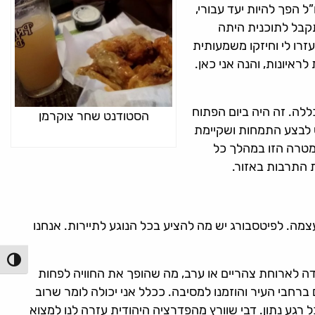
 הפך להיות יעד עבורי,
תקבל לתוכנית היתה
רו לי וחיזקו משמעותית
איונות, והנה אני כאן.
לה. זה היה ביום הפתוח
הסטודנט שחר צוקרמן
ש לבצע התמחות ושקיימת
מטרה הזו במהלך כל
ת התרבות באזור.
מה. לפיטסבורג יש מה להציע בכל הנוגע לתיירות. אנחנו
הפעל/כ
ה לארוחת צהריים או ערב, מה שהופך את החוויה לפחות
ברחבי העיר והוזמנו למסיבה. ככלל אני יכולה לומר שרוב
ל רגע נתון. דבי שוורץ מהפדרציה היהודית עזרה לנו למצוא