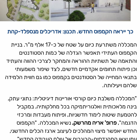
כך ייראה הקמפוס החדש. ת
כנון: אדריכלים מנספלד-קהת
המכללה משתרעת כיום על שטח של כ-17 אלף מ"ר. בניית
הקמפוס העתידי תאפשר הגדלה של כמות הסטודנטים
והתאמה של תשתיות ההוראה והמחקר לצרכי ההווה והעתיד
וכן פיתוח תחומים אקדמיים חדשים, לצד שיפור משמעותי
בתנאי המחייה של הסטודנטים בקמפוס כמו גם חווית הלמידה
שלהם ויעילותה.
"המכללה משלבת כיום קורסי אוריינות דיגיטלית: נתוני עתק,
בינה מלאכותית ואלגוריתמיקה בכל מחלקותיה, במקביל
להטמעת שיטות לימוד חדשניות, ופיתוח מעבדות ומרכזי
הדגמה",
פרופ' אריה מהרשק,
נשיא המכללה. "הקמפוס
החדש יאפשר מיצוי המהלכים לעיצוב ארגז הכלים החדשני,
עמו יצאו המהנדסים-הבוגרים אל עולם העבודה החדש".