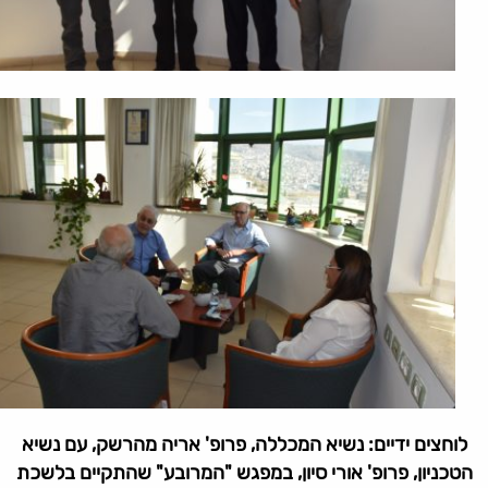
לוחצים ידיים: נשיא המכללה, פרופ' אריה מהרשק, עם נשיא
הטכניון, פרופ' אורי סיון, במפגש "המרובע" שהתקיים בלשכת