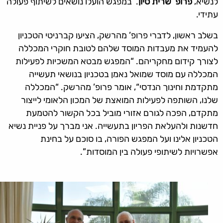
לנשיא,
פרופ’ שרית סיון
. במפגש הועלו נושאים לשיתוף פעולה
עתידי.
בשלב ראשון, לדברי פרופ’ מהרשק, הציעו קברניטי הטכניון
להעמיד את מעבדות המוסד שלהם לטובת חוקרי המכללה
לצורך קידום מחקריהם. “המפגש מבטא המשכיות לפעילות
המכללה עם מוסד שמואל נאמן בטכניון בנושאי תעשייה
מתקדמת וחינוך הנדסי“, אומר פרופ’ מהרשק. “המכללה
שלנו, השותפה לפעילות המואצת של המכון הלאומי לייצור
מתקדם, הפכה לגורם אזורי מוביל בכל הקשור להטמעת
חדשנות ולהעלאת הפריון בתעשייה. אני מברך על פניית נשיא
הטכניון אלינו ועל המפגש הפורה, בו סוכם על בחינת
אפשרויות לשיתופי פעולה בין המוסדות”.