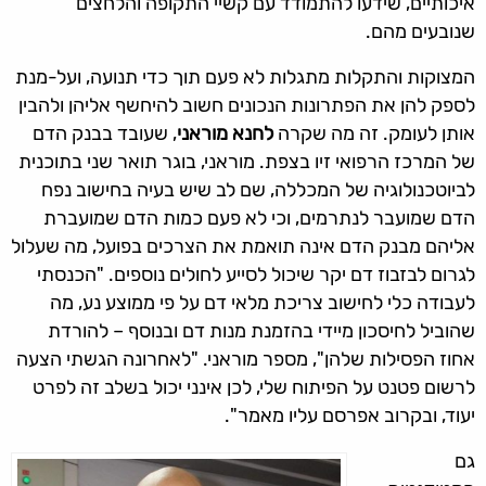
איכותיים, שידעו להתמודד עם קשיי התקופה והלחצים
שנובעים מהם.
המצוקות והתקלות מתגלות לא פעם תוך כדי תנועה, ועל-מנת
לספק להן את הפתרונות הנכונים חשוב להיחשף אליהן ולהבין
אותן לעומק. זה מה שקרה
לחנא מוראני
, שעובד בבנק הדם
של המרכז הרפואי זיו בצפת. מוראני, בוגר תואר שני בתוכנית
לביוטכנולוגיה של המכללה, שם לב שיש בעיה בחישוב נפח
הדם שמועבר לנתרמים, וכי לא פעם כמות הדם שמועברת
אליהם מבנק הדם אינה תואמת את הצרכים בפועל, מה שעלול
לגרום לבזבוז דם יקר שיכול לסייע לחולים נוספים. "הכנסתי
לעבודה כלי לחישוב צריכת מלאי דם על פי ממוצע נע, מה
שהוביל לחיסכון מיידי בהזמנת מנות דם ובנוסף – להורדת
אחוז הפסילות שלהן", מספר מוראני. "לאחרונה הגשתי הצעה
לרשום פטנט על הפיתוח שלי, לכן אינני יכול בשלב זה לפרט
יעוד, ובקרוב אפרסם עליו מאמר".
גם