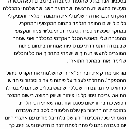
בטכניון, אבל בגלל שהגעתי למעבדה ברמב"ם ללא הכשרה
מעשית בתעשייה, הרגשתי שהתואר השני שהשלמתי במכללה
האקדמית בראודה השלים לי את התמונה המלאה והעניק לי
כלים ליישום החומר הנלמד בתחום המקצועי והמחקרי.
במחקר שעשיתי כפרויקט גמר זכיתי בליווי צמוד ומקצועי
מהמנחה שלי ומאנשי הסגל האקדמי במכללה ואני שמחה
שבעבודה התמודדתי עם סוגיות אמתיות בתחום פיתוח
המוצרים לתעשייה, תוך שיישמתי בתהליך את כל והכלים
שלימדו אותי במהלך התואר".
מוראני מחזק את דבריה: "אחרי שהשלמתי את הקורס 'ניהול
ההספקה', התחלתי לעבוד על פיתוח מוצר ביוטכנולוגי חדיש
לזיהוי סוגי דם, עבודה שכללה שימוש בכלים שניתנו לי במהלך
התואר, עריכת ניסוי קליני, פיתוח ושיווק המוצר, רישום המוצר
רפואי, כתיבה ורישום פטנט ועוד. מה שאותי הכי הלהיב
בתוכנית זה החיבור בין עולם הלימודים לסביבת העבודה
האמיתי שלי. הכלים והידע שקיבלתי בלימודים עם אתגרי היום
יום בעבודה נתנו לי פתח לפתח דברים חדשים ומעניינים, כך