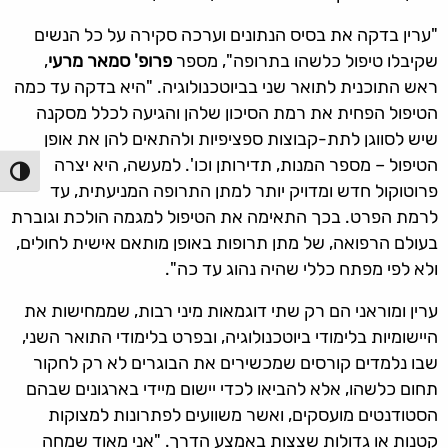
"ערין בדקה את בסיס הנתונים וערכה סקירה על כל הנשים
שקיבלו טיפול כלשהו בתרופה", מספר
פרופ' סמאר מרעי
,
ראש התוכנית לתואר שני בביוטכנולוגיה. "היא בדקה עד כמה
הטיפול הפחית את רמת הסיכון שלהן והגיעה לכלל מסקנה
שיש לסווגן לתת-קבוצות ספציפיות ולהתאים להן את אופן
הטיפול – מספר המנות, תדירותן וכו'. למעשה, היא יצרה
הפעל/כ
פרוטוקול חדש ומדויק יותר למתן התרופה המניעתית, עד
לרמת הפרט. בכך התאימה את הטיפול למגמה הולכת וגוברת
בעולם הרפואה, של מתן תרופות באופן מותאם אישית לחולים,
ולא לפי מפתח כללי שהיה נהוג עד כה".
ערין ומוראני הם רק שתי דוגמאות מיני רבות, שממחישות את
היישומיות בלימודי ביוטכנולוגיה, ובפרט בלימודי התואר השני,
שבו נלמדים קורסים שמכשירים את הבוגרים לא רק לחקור
תחום כלשהו, אלא להביאו לכדי יישום מיידי בארגונים שבהם
הסטודנטים מועסקים, ואשר משוועים לפתרונות למצוקות
קטנות או גדולות שצצות באמצע הדרך. "אני מאוד שמחה