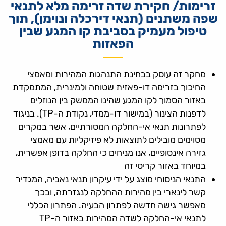
זרימות/ חקירת שדה זרימה מלא לתנאי
שפה משתנים (תנאי דירכלה ונוימן), תוך
טיפול מעמיק בסביבת קו המגע שבין
הפאזות
מחקר זה עוסק בבחינת התנהגות המהירות ומאמצי
החיכוך בזרימה דו-פאזית שטוחה ולמינרית, המתמקדת
באזור הסמוך לקו המגע שהינו הממשק בין הנוזלים
לדפנות הצינור (במישור דו-ממדי, נקודת ה-TP). בניגוד
לפתרונות תנאי אי-החלקה המסורתיים, אשר במקרים
מסוימים מובילים לתוצאות לא פיזיקליות עם מאמצי
גזירה אינסופיים, אנו מניחים כי החלקה בדופן אפשרית,
במיוחד באזור קריטי זה
התנאי הניסוחי מוצג על ידי עיקרון תנאי נאביה, המגדיר
קשר לינארי בין מהירות ההחלקה לנגזרתה, ובכך
מאפשר גישה חדשה לפתרון הבעיה. הפתרון הכללי
לתנאי אי-החלקה לשדה המהירות באזור ה-TP