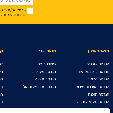
*
*
אני מאשר/ת כי המ
ובחינת מועמדותי
תואר ראשון
תואר שני
קי
הנדסה אזרחית
ביוטכנולוגיה
דר
הנדסת ביוטכנולוגיה
הנדסת מערכות
מכ
הנדסת מכונות
הנדסת תוכנה
מח
הנדסת מערכות מידע
הנדסת תעשייה וניהול
ספ
הנדסת תוכנה
המ
הנדסת תעשייה וניהול
ספ
מדעי המחשב
מכ