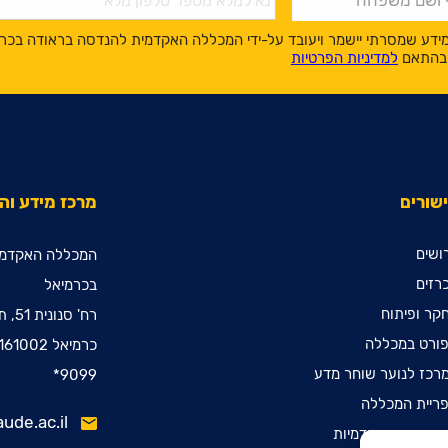
ידע שמסרתי יישמר ויעובד על-ידי המכללה האקדמית להנדסה בראודה בכר
, בהתאם
למדיניות הפרטיות
שורים
מרכז מידע ו
ושים
המכללה האקדמי
רזים
בכרמיאל
קר ופיתוח
רח' סנונית 51, ת.ד. 78
ורט במכללה
כרמיאל 2161002
רכז לנוער שוחר מדע
9099*
ריית המכללה
ude.ac.il
ינות קדם אקדמיות