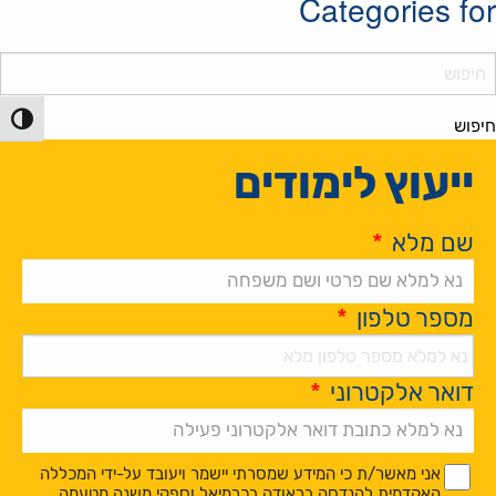
Categories for
Searc
הפעל/כ
חיפוש
ייעוץ לימודים
שם מלא
*
מספר טלפון
*
דואר אלקטרוני
*
Alternative:
*
*
אני מאשר/ת כי המידע שמסרתי יישמר ויעובד על-ידי המכללה
האקדמית להנדסה בראודה בכרמיאל וספקי משנה מטעמה,