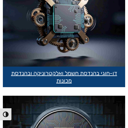
דו-חוגי בהנדסת חשמל ואלקטרוניקה ובהנדסת
מכונות
הפעל/כ