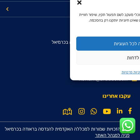
קישורים
כלי מעקב לשם תפעול תקין, שיפור חוויית
שאינן חיוניות יותקנו רק בהסכמה.
מרכז מידע והרשמה מועמדים
המכללה האקדמית להנדסה בראודה בכרמיאל
לכל העוגיות
רח' סנונית 51, ת.ד. 78
לדחות
כרמיאל 2161002
9099*
ניות פרטיות
rishum@braude.ac.il
עקבו אחרינו
© כל הזכויות שמורות למכללה האקדמית להנדסה בראודה בכרמיאל
פניה למנהל האתר