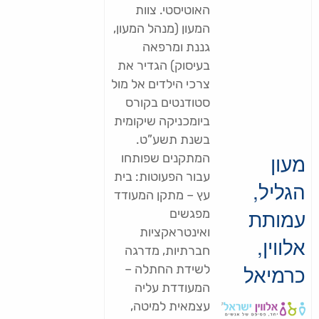
האוטיסטי. צוות
המעון (מנהל המעון,
גננת ומרפאה
בעיסוק) הגדיר את
צרכי הילדים אל מול
סטודנטים בקורס
ביומכניקה שיקומית
בשנת תשע”ט.
מעון
המתקנים שפותחו
עבור הפעוטות: בית
הגליל,
עץ – מתקן המעודד
עמותת
מפגשים
ואינטראקציות
אלווין,
חברתיות, מדרגה
כרמיאל
לשידת החתלה –
המעודדת עליה
עצמאית למיטה,