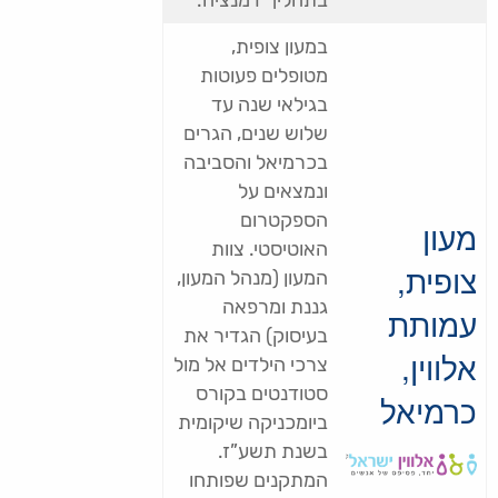
בתהליך דמנציה.
במעון צופית,
מטופלים פעוטות
בגילאי שנה עד
שלוש שנים, הגרים
בכרמיאל והסביבה
ונמצאים על
הספקטרום
מעון
האוטיסטי. צוות
צופית,
המעון (מנהל המעון,
גננת ומרפאה
עמותת
בעיסוק) הגדיר את
אלווין,
צרכי הילדים אל מול
סטודנטים בקורס
כרמיאל
ביומכניקה שיקומית
בשנת תשע”ז.
המתקנים שפותחו