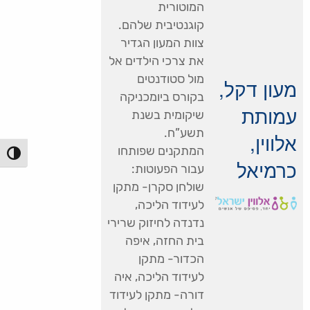
המוטורית
קוגנטיבית שלהם.
צוות המעון הגדיר
את צרכי הילדים אל
מול סטודנטים
מעון דקל,
בקורס ביומכניקה
עמותת
שיקומית בשנת
תשע”ח.
אלווין,
המתקנים שפותחו
הפעל/כ
כרמיאל
עבור הפעוטות:
שולחן סקרן- מתקן
לעידוד הליכה,
נדנדה לחיזוק שרירי
בית החזה, איפה
הכדור- מתקן
לעידוד הליכה, איה
דורה- מתקן לעידוד