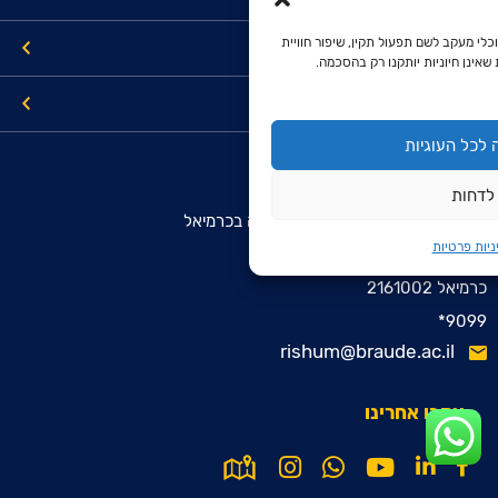
כלי מעקב לשם תפעול תקין, שיפור חוויית
תואר שני
שאינן חיוניות יותקנו רק בהסכמה.
קישורים
לכל העוגיות
מרכז מידע והרשמה מועמדים
לדחות
המכללה האקדמית להנדסה בראודה בכרמיאל
ניות פרטיות
רח' סנונית 51, ת.ד. 78
כרמיאל 2161002
9099*
rishum@braude.ac.il
עקבו אחרינו