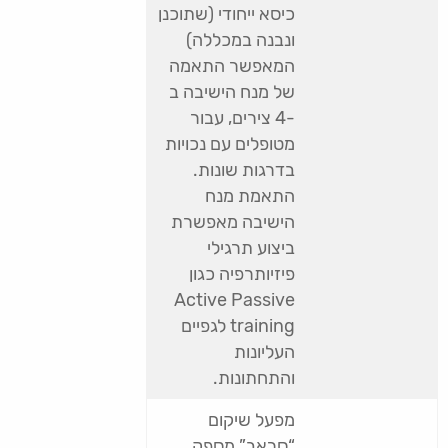
כיסא ייחודי (שתוכנן
ונבנה במכללה)
המאפשר התאמה
של מנח הישיבה ב
-4 צירים, עבור
מטופלים עם נכויות
בדרגות שונות.
התאמת מנח
הישיבה מאפשרת
ביצוע תרגילי
פיזיותרפיה כגון
Active Passive
training לגפיים
העליונות
והתחתונות.
מפעל שיקום
“סראב” מספק