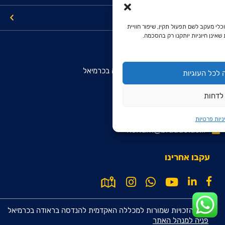
קישורים
כלי מעקב לשם תפעול תקין, שיפור חוויית
שאינן חיוניות יותקנו רק בהסכמה.
מרכז מידע והרשמה מועמדים
המכללה האקדמית להנדסה בראודה בכרמיאל
לכל העוגיות
רח' סנונית 51, ת.ד. 78
לדחות
כרמיאל 2161002
9099*
ניות פרטיות
rishum@braude.ac.il
עקבו אחרינו
© כל הזכויות שמורות למכללה האקדמית להנדסה בראודה בכרמיאל
פניה למנהל האתר