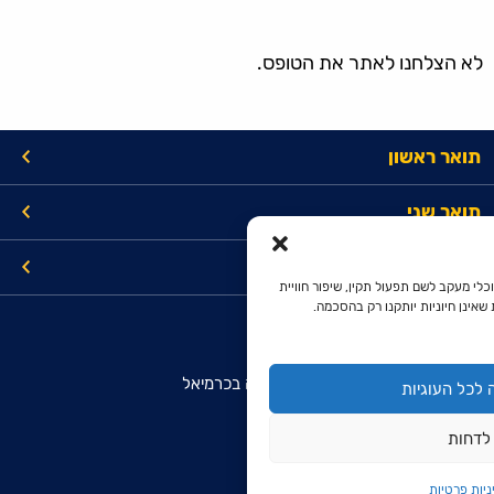
לא הצלחנו לאתר את הטופס.
תואר ראשון
תואר שני
קישורים
כלי מעקב לשם תפעול תקין, שיפור חוויית
שאינן חיוניות יותקנו רק בהסכמה.
מרכז מידע והרשמה מועמדים
המכללה האקדמית להנדסה בראודה בכרמיאל
לכל העוגיות
רח' סנונית 51, ת.ד. 78
לדחות
כרמיאל 2161002
9099*
ניות פרטיות