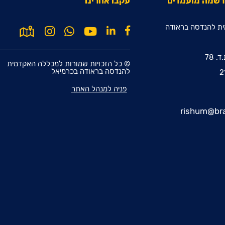
הרשמה מועמדים
עקבו אחרינו
ת להנדסה בראודה
© כל הזכויות שמורות למכללה האקדמית
להנדסה בראודה בכרמיאל
פניה למנהל האתר
rishum@bra