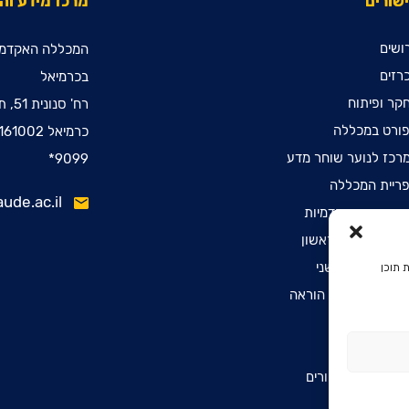
שורים
מרכז מידע ו
ושים
המכללה האקדמי
רזים
בכרמיאל
קר ופיתוח
רח' סנונית 51, ת.ד. 78
ורט במכללה
כרמיאל 2161002
רכז לנוער שוחר מדע
9099*
ריית המכללה
ude.ac.il
ינות קדם אקדמיות
שמה לתואר ראשון
שמה לתואר שני
 תוכן
שמה לתעודת הוראה
הרת נגישות
יניות פרטיות
יסת דפיברילטורים