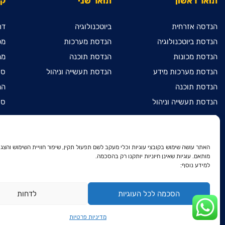
תואר ראשון
תואר שני
קי
הנדסה אזרחית
ביוטכנולוגיה
דר
הנדסת ביוטכנולוגיה
הנדסת מערכות
מכ
הנדסת מכונות
הנדסת תוכנה
מח
הנדסת מערכות מידע
הנדסת תעשייה וניהול
ספ
הנדסת תוכנה
המ
הנדסת תעשייה וניהול
ספ
מדעי המחשב
מכ
מתמטיקה שימושית
הר
הנדסת חשמל ואלקטרוניקה
הר
האתר עושה שימוש בקובצי עוגיות וכלי מעקב לשם תפעול תקין, שיפור חוויית השימוש והצגת
מותאם. עוגיות שאינן חיוניות יותקנו רק בהסכמה.
דו-חוגי בהנדסת חשמל
הר
למידע נוסף:
ואלקטרוניקה ובהנדסת מכונות
הצ
דו-חוגי בהנדסת חשמל
ואלקטרוניקה ובמתמטיקה שימושית
מד
הסכמה לכל העוגיות
לדחות
פר
מדיניות פרטיות