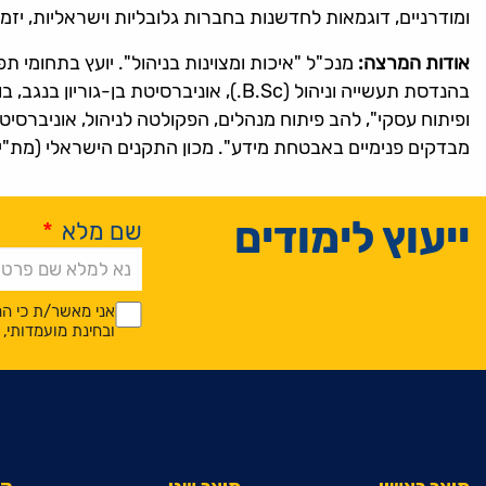
ומודרניים, דוגמאות לחדשנות בחברות גלובליות וישראליות, יזמו
אודות המרצה:
מנכ"ל "איכות ומצוינות בניהול". יועץ בתחומי
בהנדסת תעשייה וניהול (B.Sc.), אוניבר
ופיתוח עסקי", להב פיתוח מנהלים, הפקולטה לניהול, אוניברסי
מבדקים פנימיים באבטחת מידע". מכון התקנים הישראלי (מת"י)
ייעוץ לימודים
שם מלא
*
Alternative:
*
*
אני מאשר/ת כי המ
ובחינת מועמדותי