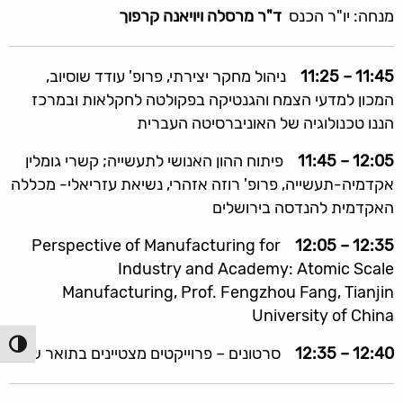
מנחה: יו"ר הכנס
ד"ר מרסלה ויויאנה קרפוך
11:45 – 11:25
ניהול מחקר יצירתי, פרופ' עודד שוסיוב,
המכון למדעי הצמח והגנטיקה בפקולטה לחקלאות ובמרכז
הננו טכנולוגיה של האוניברסיטה העברית
12:05 – 11:45
פיתוח ההון האנושי לתעשייה; קשרי גומלין
אקדמיה-תעשייה, פרופ' רוזה אזהרי, נשיאת עזריאלי- מכללה
האקדמית להנדסה בירושלים
Perspective of Manufacturing for
12:35 – 12:05
Industry and Academy: Atomic Scale
Manufacturing, Prof. Fengzhou Fang, Tianjin
University of China
הפעל/כ
12:40 – 12:35
סרטונים – פרוייקטים מצטיינים בתואר שני