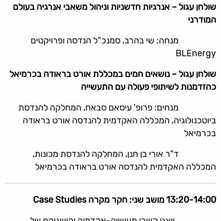
שולחן עגול – אנרגיות חדשניות וניהול משאבי אנרגיה בעולם
המודרני
מנחה: שי בהרב, סמנכ"ל הנדסה ופרויקטים
BLEnergy
שולחן עגול – נושאים חמים במכללת אורט בראודה בכרמיאל
כהזדמנות לשיתופי פעולה עם התעשייה
מנחים: פרופ' עיסאם סבאח, המחלקה להנדסת
ביוטכנולוגיה, המכללה האקדמית להנדסה אורט בראודה
בכרמיאל
ד"ר אורי בן חנן, המחלקה להנדסת מכונות,
המכללה האקדמית להנדסה אורט בראודה בכרמיאל
13:20-14:00
מושב שני: חקר מקרה Case Studies
יוצגו קשרי תעשייה-אקדמיה והישגיהם של