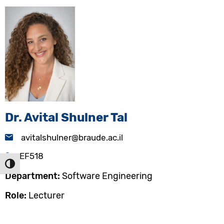
Dr. Avital Shulner Tal
avitalshulner@braude.ac.il
EF518
הפעל/כ
Department:
Software Engineering
Role:
Lecturer