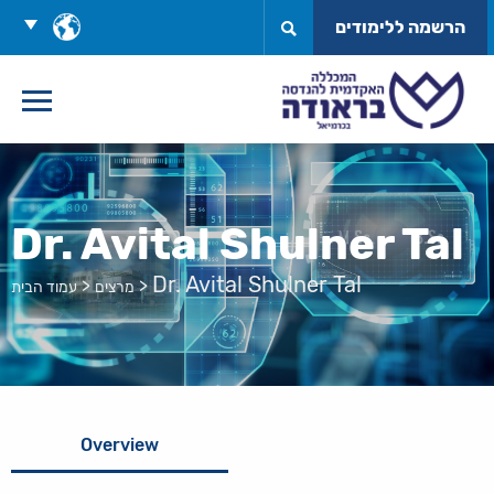
לג
בחר
הרשמה ללימודים
תוכן
שפה
Dr. Avital Shulner Tal
Dr. Avital Shulner Tal
>
>
מרצים
עמוד הבית
Overview