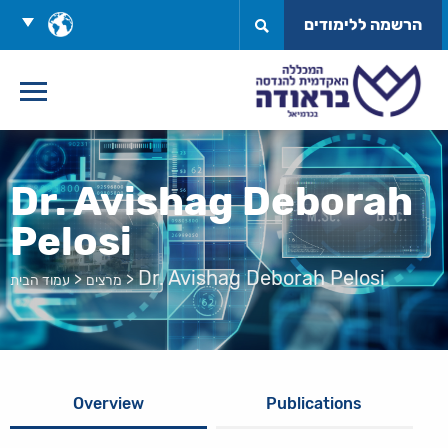
לג
בחר
הרשמה ללימודים
תוכן
שפה
Dr. Avishag Deborah
Pelosi
Dr. Avishag Deborah Pelosi
>
>
מרצים
עמוד הבית
Overview
Publications