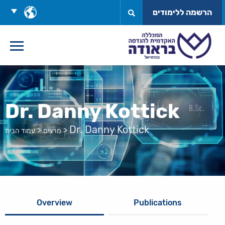
לג
בחר
הרשמה ללימודים
תוכן
שפה
Dr. Danny Kottick
Dr. Danny Kottick
>
>
מרצים
עמוד הבית
Overview
Publications