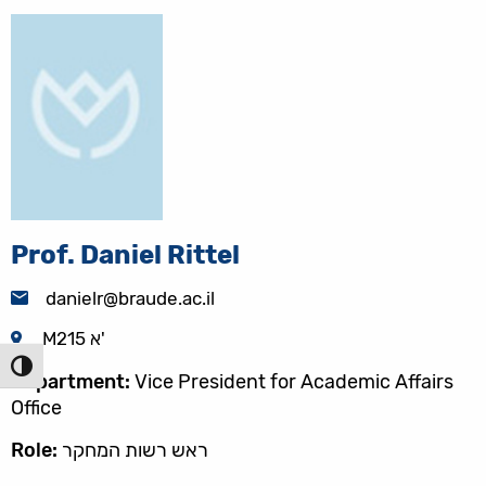
Prof. Daniel Rittel
danielr@braude.ac.il
M215 א'
הפעל/כ
Department:
Vice President for Academic Affairs
Office
ראש רשות המחקר
Role: